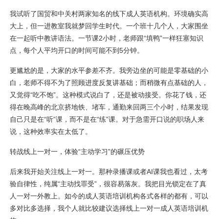
我试听了国贸和中关村两家知名的线下成人英语机构。环境确实高
大上，但一进教室我就梦回学生时代。一个班十几个人，大家围坐
在一起听中教讲语法。一节课2小时，老师跟“填鸭”一样狂塞知识
点，每个人平均开口的时间可能不到5分钟。
更尴尬的是，大家的水平参差不齐。我旁边坐的可能是零基础的小
白，老师不得不为了照顾进度反复讲基础；而稍微有点基础的人，
又觉得“吃不饱”。这种模式说白了，还是被动接受。你花了钱，还
得在晚高峰的北京挤地铁、堵车，通勤来回两三个小时，结果发现
自己只是在“听”课，而不是在“练”课。对于急需开口说的职场人来
说，这种效率实在太低了。
转战线上一对一，体验“主动学习”的碾压优势
后来我开始关注线上一对一。那种录播课或者AI课我也看过，太考
验自律性，纯属“主动找罪受”，很容易落灰。我把目光锁定在了真
人一对一外教上。如今的成人英语培训机构各式各样的都有，可以
多对比多选择，我个人就比较建议选择线上一对一成人英语培训机