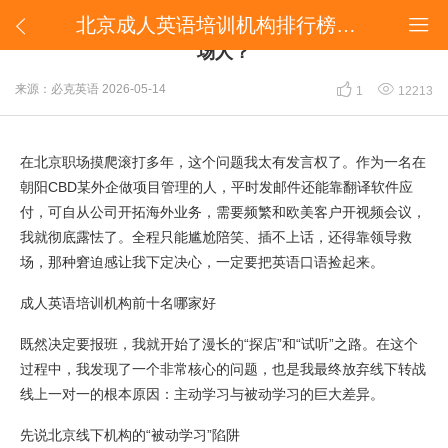
北京成人英语培训机构排行榜前十名，哪家适合职场人？


北京成人英语培训机构排行榜前十名，哪家适合职
场人？


来源：必克英语
2026-05-14
1
12213
在北京职场摸爬滚打多年，这个问题我太有发言权了。作为一名在
朝阳CBD某外企做项目管理的人，平时发邮件还能靠翻译软件应
付，可自从公司开拓海外业务，需要频繁和欧美客户开视频会议，
我就彻底露怯了。全程只能尴尬陪笑、插不上话，还得靠领导救
场，那种窘迫感让我下定决心，一定要把英语口语捡起来。
成人英语培训机构前十名哪家好
既然决定要报班，我就开始了漫长的“探店”和“试听”之路。在这个
过程中，我发现了一个非常核心的问题，也是我最终放弃线下转战
线上一对一的根本原因：主动学习与被动学习的巨大差异。
先说北京线下机构的“被动学习”陷阱