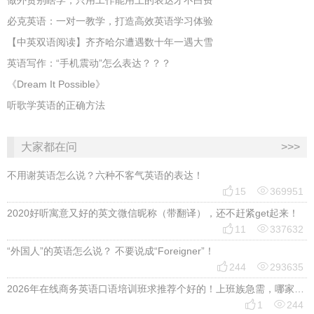
做外贸别瞎学，只用工作能用上的表达才不白费
必克英语：一对一教学，打造高效英语学习体验
【中英双语阅读】齐齐哈尔遭遇数十年一遇大雪
英语写作：“手机震动”怎么表达？？？
《Dream It Possible》
听歌学英语的正确方法
大家都在问
>>>
不用谢英语怎么说？六种不客气英语的表达！


15
369951
2020好听寓意又好的英文微信昵称（带翻译），还不赶紧get起来！


11
337632
“外国人”的英语怎么说？ 不要说成“Foreigner”！


244
293635
2026年在线商务英语口语培训班求推荐个好的！上班族急需，哪家好？


1
244