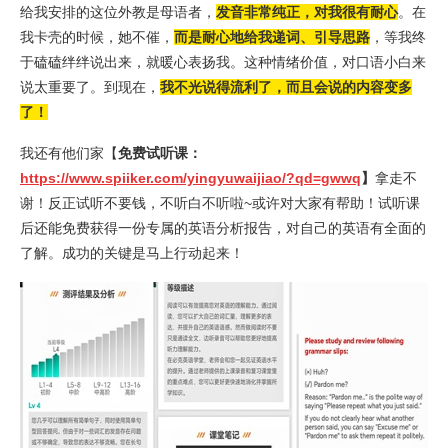
给我安排的这位外教是母语者，
发音非常纯正，对我很有耐心
。在
我卡壳的时候，她不催，
而是耐心地给我递词、引导思路
，等我终
于磕磕绊绊说出来，就暖心表扬我。这种情绪价值，对口语小白来
说太重要了。到现在，
我不光说得流利了，而且会说的内容变多
了！
我还有他们家【
免费试听课：
https://www.spiiker.com/yingyuwaijiao/?qd=gwwq
】
拿走不
谢！反正试听不要钱，不听白不听啦~或许对大家有帮助！试听课
后还能免费获得一份专属的英语分析报告，对自己的英语有全面的
了解。成功的关键是马上行动起来！