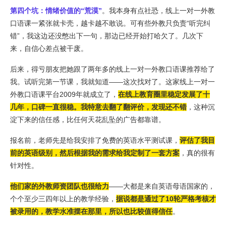
第四个坑：情绪价值的“荒漠
”
。我本身有点社恐，线上一对一外教
口语课一紧张就卡壳，越卡越不敢说。可有些外教只负责“听完纠
错”，我这边还没憋出下一句，那边已经开始打哈欠了。几次下
来，自信心差点被干废。
后来，得亏朋友把她跟了两年多的线上一对一外教口语课推荐给了
我。试听完第一节课，我就知道——这次找对了。这家线上一对一
外教口语课平台2009年就成立了，
在线上教育圈里稳定发展了十
几年，口碑一直很稳。我特意去翻了翻评价，发现还不错
，这种沉
淀下来的信任感，比任何天花乱坠的广告都靠谱。
报名前，老师先是给我安排了免费的英语水平测试课，
评估了我目
前的英语级别，然后根据我的需求给我定制了一套方案
，真的很有
针对性。
他们家的外教师资团队也很给力
——大都是来自英语母语国家的，
个个至少三四年以上的教学经验，
据说都是通过了10轮严格考核才
被录用的，教学水准摆在那里，所以也比较值得信任
。