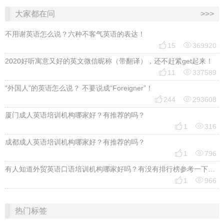
大家都在问
>>>
不用谢英语怎么说？六种不客气英语的表达！


15
369920
2020好听寓意又好的英文微信昵称（带翻译），还不赶紧get起来！


11
337589
“外国人”的英语怎么说？ 不要说成“Foreigner”！


244
293608
厦门成人英语培训机构哪家好？有推荐的吗？


1
316
成都成人英语培训机构哪家好？有推荐的吗？


1
796
有人知道外贸英语口语培训机构哪家好吗？有没有排行榜参考一下？最好说下费用


1
966
热门标签