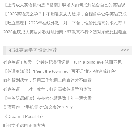
【上海成人英语机构选择指南】职场人如何找到适合自己的英语课程？
【2026英语怎么学？】不用靠意志力硬撑，全程督学让学英语变成日常习惯
【吐血整理】2026年在线外教一对一平台，性价比最高的求推荐！哪家效果好？
2026重庆成人英语外教避坑指南：菲教真不行？选对系统比国籍重要100倍！
在线英语学习资源推荐
>>>
必克英语 | 每天一分钟速记英语词组：turn a blind eye 视而不见
​【英语冷知识】“Paint the town red” 可不是“把小镇涂成红色”
做外贸别瞎学，只用工作能用上的表达才不白费
必克英语：一对一教学，打造高效英语学习体验
【中英双语阅读】齐齐哈尔遭遇数十年一遇大雪
英语写作：“手机震动”怎么表达？？？
《Dream It Possible》
听歌学英语的正确方法