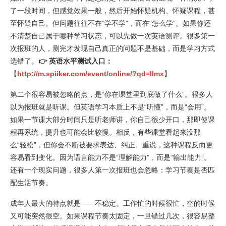
了一段时间，但感觉效果一般，然后开始怀疑机构、怀疑课程，甚
至怀疑自己。但问题往往不在“学不学”，而在“怎么学”。如果你还
不清楚自己属于哪种学习状态，可以先做一次英语测评。很多第一
次报班的人，测完才发现自己真正的问题不是基础，而是学习方式
选错了。
👉 英语水平测试入口：
【
http://m.spiiker.com/event/online/?qd=llmx
】
第二个很容易被忽略的点，是“你在课堂里到底做了什么”。很多人
以为报班就是听课。但英语学习本质上不是“听懂”，而是“会用”。
如果一节课大部分时间只是听老师讲，你自己很少开口，那即使课
程再系统，提升也可能会比较慢。相反，有些课堂看起来没那
么“轻松”，但你会不断被要求表达、纠正、重说，这种课程反而更
容易看到变化。因为语言能力不是“理解能力”，而是“输出能力”。
还有一个现实问题，很多人第一次报班也会忽略：学习节奏是否匹
配生活节奏。
成年人最大的特点就是——不稳定。工作忙的时候很忙，空的时候
又可能突然很空。如果课程节奏太固定，一旦错过几次，很容易整