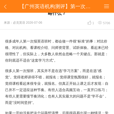
​【广州英语机构测评】第一次报班的人，最容易忽略什么？


​【广州英语机构测评】第一次报班的人，最容易忽
略什么？


来源：必克英语
2026-07-06
1
5706
很多成年人第一次报英语班时，都会做一件很“标准”的事：对比价
格、对比机构、看课程介绍、问师资背景、试听体验。看起来已经
很理性了，但实际上，大多数人依然会忽略一个关键点。那就是：
你到底适不适合“这套学习方式”。
很多人第一次报班，其实并不是在选“学习方案”，而是在选“感
觉”。觉得老师讲得不错，就报名；觉得课堂氛围很好，就报名；
觉得课程看起来很专业，就报名。但真正开始上课之后才发现：自
己并不一定适应这种节奏。有些人适合高频互动，一直开口练习；
有些人更需要慢节奏消化；也有人其实最大的问题不是“学不会”，
而是“没时间坚持”。
如果一开始没有把这个问题想清楚，后面很容易出现一种情况：学