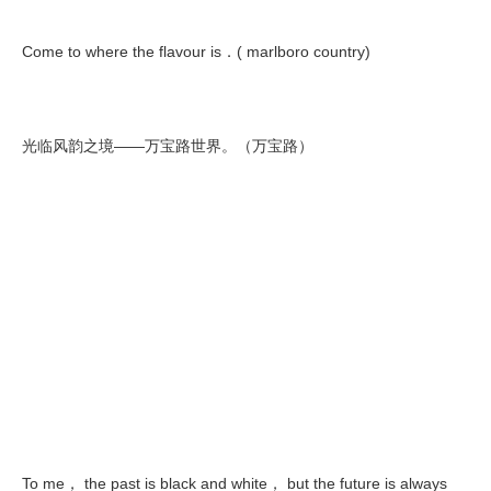
Come to where the flavour is．( marlboro country)
光临风韵之境——万宝路世界。（万宝路）
To me， the past is black and white， but the future is always