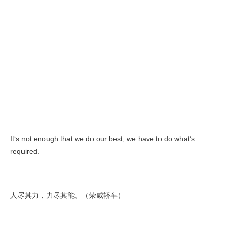
It‘s not enough that we do our best, we have to do what’s
required.
人尽其力，力尽其能。（荣威轿车）