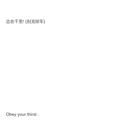
志在千里! (别克轿车)
Obey your thirst．