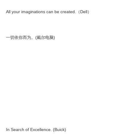
All your imaginations can be created.（Dell）
一切依你而为。(戴尔电脑)
In Search of Excellence. (Buick)