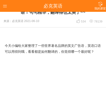

必克英语
【英语冷知识】必须收藏：世界著名的英语广告

我的课室
语！句句精华，翻译得也太美了~~


来源：必克英语
2021-06-10
534
78139
今天小编给大家整理了一些世界著名品牌的英文广告语，英语口语
可以用得到哦，看看都是如何翻译的，你觉得哪一个最好呢？