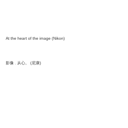
At the heart of the image (Nikon)
影像 . 从心。 (尼康)