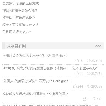
英文数字读法的正确方式
"我爱你"用英语怎么说？
打电话用英语怎么说？
粽子的英文翻译是什么？
手机用英语怎么说?
大家都在问
>>>
不用谢英语怎么说？六种不客气英语的表达！


15
369801
2020好听寓意又好的英文微信昵称（带翻译），还不赶紧get起来！


11
337484
“外国人”的英语怎么说？ 不要说成“Foreigner”！


244
293529
成都成人英语培训机构哪家好？有推荐的吗？


1
416