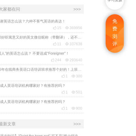
学习资源
大家都在问
>>>
免
谢英语怎么说？六种不客气英语的表达！

15

369956
费
测
2020好听寓意又好的英文微信昵称（带翻译），还不赶紧get起来！
评

11

337638
国人”的英语怎么说？ 不要说成“Foreigner”！

244

293640
2026年在线商务英语口语培训班求推荐个好的！上班族急需，哪家好？

1

300
成人英语培训机构哪家好？有推荐的吗？

1

501
成人英语培训机构哪家好？有推荐的吗？

1

900
最新文章
>>>
​【英语冷知识】“Paint the town red” 可不是“把小镇涂成红色”