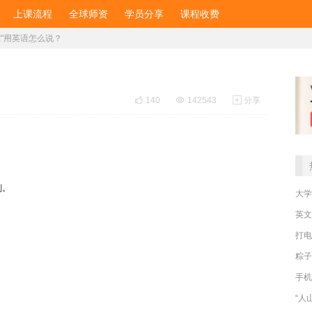
上课流程
全球师资
学员分享
课程收费
你"用英语怎么说？

140

142543

分享
深刻。
大学
英文
打电
粽子
手机
“人