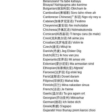
Belarusian// Ya tabe kahayu
Bisaya// Nahigugma ako kanimo
Bulgarian(保加利亚) Obicham te
Cambodian(柬埔寨) Soro lahn nhee ah
Cantonese Chinese(广东话) Ngo oiy ney a
Catalan(加泰罗尼亚语) T'estimo
Cheyenne(夏安语) Ne mohotatse
Chichewa(齐佩瓦语) Ndimakukonda
Corsican(科西嘉语) Ti tengu caru (to male)
Creol(克利奥尔语) Mi aime jou
Croatian(克罗地亚语) Volim te
Czech(捷克) Miluji te
Danish(丹麦) Jeg Elsker Dig
Dutch(荷兰) Ik hou van jou
Esperanto(世界语) Mi amas vin
Estonian(爱沙尼亚) Ma armastan sind
Ethiopian(埃塞俄比亚) Afgreki'
Faroese(法罗语) Eg elski teg
Farsi(波斯语) Doset daram
Filipino(菲律宾) Mahal kita
Finnish(芬兰) Mina rakastan sinua
French(法语) Je t'aime
Gaelic(盖尔语) Ta gra agam ort
Georgian(乔治亚州) Mikvarhar
German(德语) Ich liebe dich
Greek(希腊) S'agapo
Gujarati// Hoo thunay prem karoo choo