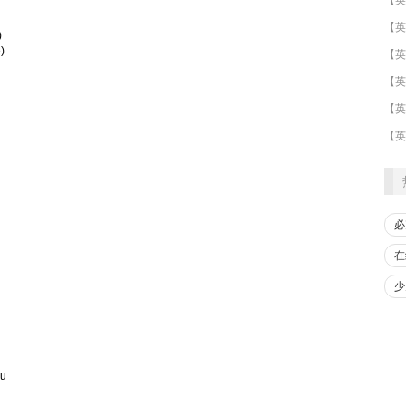
)
)
​【英
【英
【英
必
在
少
mu