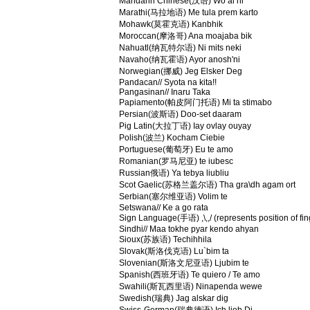
Mandarin Chinese(汉语) Wo ai ni
Marathi(马拉地语) Me tula prem karto
Mohawk(莫霍克语) Kanbhik
Moroccan(摩洛哥) Ana moajaba bik
Nahuatl(纳瓦特尔语) Ni mits neki
Navaho(纳瓦霍语) Ayor anosh'ni
Norwegian(挪威) Jeg Elsker Deg
Pandacan// Syota na kita!!
Pangasinan// Inaru Taka
Papiamento(帕皮阿门托语) Mi ta stimabo
Persian(波斯语) Doo-set daaram
Pig Latin(大拉丁语) Iay ovlay ouyay
Polish(波兰) Kocham Ciebie
Portuguese(葡萄牙) Eu te amo
Romanian(罗马尼亚) te iubesc
Russian俄语) Ya tebya liubliu
Scot Gaelic(苏格兰盖尔语) Tha gra\dh agam ort
Serbian(塞尔维亚语) Volim te
Setswana// Ke a go rata
Sign Language(手语) ,\,,/ (represents position of fi
Sindhi// Maa tokhe pyar kendo ahyan
Sioux(苏族语) Techihhila
Slovak(斯洛伐克语) Lu`bim ta
Slovenian(斯洛文尼亚语) Ljubim te
Spanish(西班牙语) Te quiero / Te amo
Swahili(斯瓦西里语) Ninapenda wewe
Swedish(瑞典) Jag alskar dig