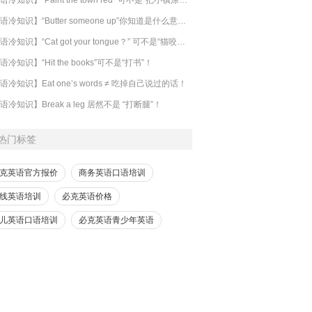
【英语冷知识】“Butter someone up”你知道是什么意思吗？
​【英语冷知识】“Cat got your tongue？” 可不是“猫咬了你的舌头”！
语冷知识】“Hit the books”可不是“打书”！
语冷知识】Eat one’s words ≠ 吃掉自己说过的话！
语冷知识】Break a leg 居然不是 “打断腿”！
热门标签
克英语官方报价
商务英语口语培训
线英语培训
必克英语价格
儿英语口语培训
必克英语青少年英语