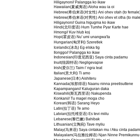
Hiligaynon// Palangga ko ikaw
Hawaiian(夏威夷语) Aloha wau ia oi
Hebrew(希伯来语(对女性) Ani ohev otah (to female
Hebrew(希伯来语(对男性) Ani ohev et otha (to male
Hiligaynon// Guina higugma ko ikaw
Hindi(北印度语) Hum Tumhe Pyar Karte hae
Hmong// Kuv hlub koj
Hopi(霍皮语) Nu' umi unangwa'ta
Hungarian(匈牙利) Szeretlek
Icelandic(冰岛) Eg elska tig
Ilonggo// Palangga ko ikaw
Indonesian(印度尼西亚) Saya cinta padamu
Inuit(纽因特语) Negligevapse
Irish(爱尔兰) Taim i' ngra leat
Italian(意大利) Ti amo
Japanese(日本) Aishiteru
Kannada(埃那得语) Naanu ninna preetisuttene
Kapampangan// Kaluguran daka
Kiswahili(斯瓦西里语) Nakupenda
Konkani// Tu magel moga cho
Korean(韩语) Sarang Heyo
Latin(拉丁语) Te amo
Latvian(拉托维亚语) Es tevi miilu
Lebanese(黎巴嫩) Bahibak
Lithuanian(立陶宛) Tave myliu
Malay(马来语) Saya cintakan mu / Aku cinta pada
Malayalam(马拉雅拉姆语) Njan Ninne Premikunnu