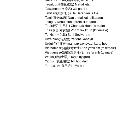
Swiss-German(瑞典德语) Ich lieb Di
Tagalog(塔加拉族语) Mahal kita
Taiwanese(台湾话) Wa ga ei li
Tahitian(大溪地语) Ua Here Vau Ia Oe
Tamil(泰米尔语) Nan unnai kathalikaraen
Telugu// Nenu ninnu premistunnanu
Thai(泰语(对男性) Chan rak khun (to male)
Thai(泰语(对女性) Phom rak khun (to female)
Turkish(土尔其) Seni Seviyorum
Ukrainian(乌克兰) Ya tebe kahayu
Urdu(乌尔都语) mai aap say pyaar karta hoo
Vietnamese(越南(对女性) Anh ye^u em (to female)
Vietnamese(越南(对男性) Em ye^u anh (to male)
Welsh(威尔士语) 'Rwy'n dy garu
Yiddish(意第绪语) Ikh hob dikh
Yoruba（约鲁巴语） Mo ni f