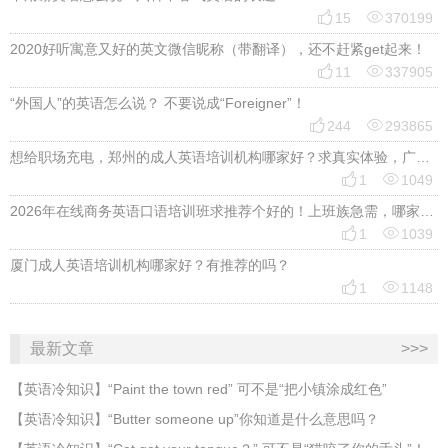


15
370199
2020好听寓意又好的英文微信昵称（带翻译），还不赶紧get起来！


11
337905
“外国人”的英语怎么说？ 不要说成“Foreigner”！


244
293865
想给职场充电，郑州的成人英语培训机构哪家好？求真实体验，广告勿扰，感谢！


1
1049
2026年在线商务英语口语培训班求推荐个好的！上班族急需，哪家好？


1
1039
厦门成人英语培训机构哪家好？有推荐的吗？


1
1148
最新文章
>>>
​【英语冷知识】“Paint the town red” 可不是“把小镇涂成红色”
【英语冷知识】“Butter someone up”你知道是什么意思吗？