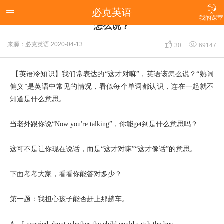

必克英语
【英语冷知识】我们常表达的“这才对嘛”，英语该

我的课室
怎么说？


来源：必克英语
2020-04-13
30
69147
【英语冷知识】我们常表达的“这才对嘛”，英语该怎么说？“熟词
偏义”是英语中常见的情况，看似每个单词都认识，连在一起就不
知道是什么意思。
当老外跟你说“Now you're talking”，你能get到是什么意思吗？
这可不是让你现在说话，而是“这才对嘛”“这才像话”的意思。
下面考考大家，看看你能答对多少？
第一题：我担心孩子能否赶上那趟车。