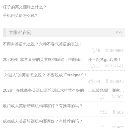
粽子的英文翻译是什么？
手机用英语怎么说?
大家都在问
>>>
不用谢英语怎么说？六种不客气英语的表达！


15
369956
2020好听寓意又好的英文微信昵称（带翻译），还不赶紧get起来！


11
337641
“外国人”的英语怎么说？ 不要说成“Foreigner”！


244
293640
2026年在线商务英语口语培训班求推荐个好的！上班族急需，哪家好？


1
302
厦门成人英语培训机构哪家好？有推荐的吗？


1
509
成都成人英语培训机构哪家好？有推荐的吗？


1
907