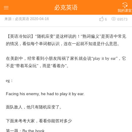

必克英语
【英语冷知识】“随机应变”是这样说的！

我的课室


来源：必克英语
2020-04-16
6
69573
【英语冷知识】“随机应变”是这样说的！“熟词偏义”是英语中常见
的情况，看似每个单词都认识，连在一起就不知道是什么意思。
在美剧中，经常看到小朋友闯祸了家长就会说“play it by ear”，它
不是“带着耳朵玩”，而是“看着办”。
eg：
Facing his enemy, he had to play it by ear.
面队敌人，他只有随机应变了。
下面来考考大家，看看你能答对多少
第一题：By the book