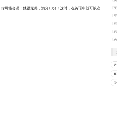
你可能会说：她很完美，满分10分！这时，在英语中就可以这
​【英
【英
【英
必
在
少