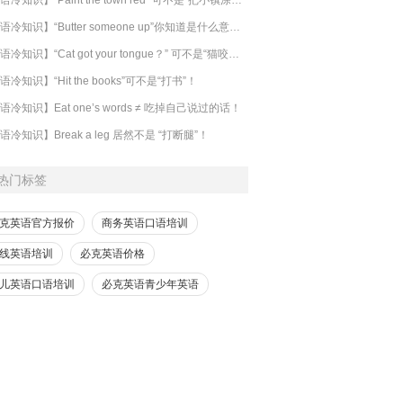
【英语冷知识】“Butter someone up”你知道是什么意思吗？
​【英语冷知识】“Cat got your tongue？” 可不是“猫咬了你的舌头”！
语冷知识】“Hit the books”可不是“打书”！
语冷知识】Eat one’s words ≠ 吃掉自己说过的话！
语冷知识】Break a leg 居然不是 “打断腿”！
热门标签
克英语官方报价
商务英语口语培训
线英语培训
必克英语价格
儿英语口语培训
必克英语青少年英语