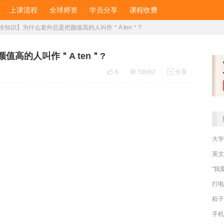
上课流程
全球师资
学员分享
课程收费
冷知识】为什么老外总是把颜值高的人叫作＂A ten＂?
高的人叫作＂A ten＂?

6

59962

分享
大学
英文
"我
打电
粽子
手机