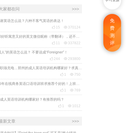
学习资源
大家都在问
>>>
免
谢英语怎么说？六种不客气英语的表达！

15

370124
费
测
2020好听寓意又好的英文微信昵称（带翻译），还不赶紧get起来！
评

11

337822
国人”的英语怎么说？ 不要说成“Foreigner”！

244

293800
想给职场充电，郑州的成人英语培训机构哪家好？求真实体验，广告勿扰，感谢！

1

750
2026年在线商务英语口语培训班求推荐个好的！上班族急需，哪家好？

1

769
成人英语培训机构哪家好？有推荐的吗？

1

1012
最新文章
>>>
​【英语冷知识】“Paint the town red” 可不是“把小镇涂成红色”