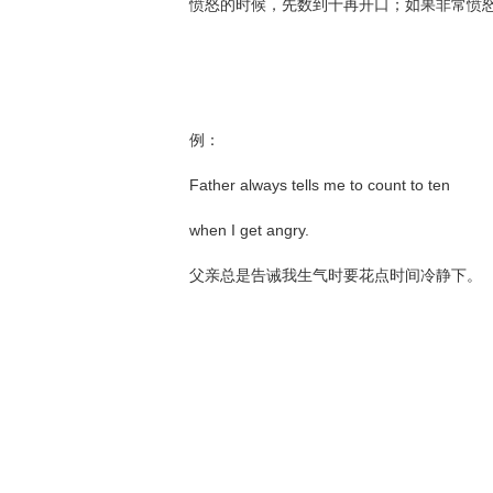
愤怒的时候，先数到十再开口；如果非常愤
例：
Father always tells me to count to ten
when I get angry.
父亲总是告诫我生气时要花点时间冷静下。