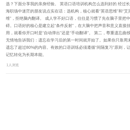
选？下面分享我的亲身经验。 英语口语培训机构怎么选到好的 经过
海职场中迷茫的朋友说点实在话：选机构，核心就看“英语思维”和“艾
维”，拒绝脑内翻译。 成人学不好口语，往往是习惯了先在脑子里把
碍。口语好的核心是建立起“条件反射”，在大脑中把声音和意义直接
用，就看你开口时是“自动弹出”还是“手动翻译”。 第二，尊重遗忘
无情地告诉我们：遗忘在学习后的第一时间就开始了。如果你只靠周
遗忘了超过80%的内容。有效的口语训练必须遵循“间隔复习”原则，
记忆转化为长期本能。
1人浏览