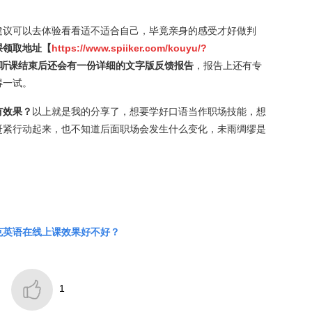
。
建议可以去体验看看适不适合自己，毕竟亲身的感受才好做判
课领取地址【
https://www.spiiker.com/kouyu/?
听课结束后还会有一份详细的文字版反馈报告
，报告上还有专
得一试。
有效果？
以上就是我的分享了，想要学好口语当作职场技能，想
赶紧行动起来，也不知道后面职场会发生什么变化，未雨绸缪是
克英语在线上课效果好不好？

1