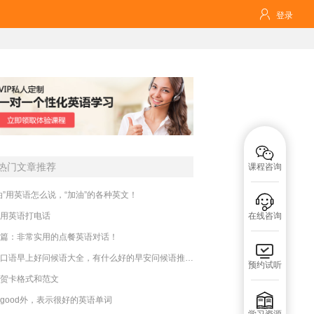

登录

热门文章推荐
课程咨询
油”用英语怎么说，“加油”的各种英文！

用英语打电话
在线咨询
篇：非常实用的点餐英语对话！

英语口语早上好问候语大全，有什么好的早安问候语推荐？
预约试听
贺卡格式和范文

good外，表示很好的英语单词