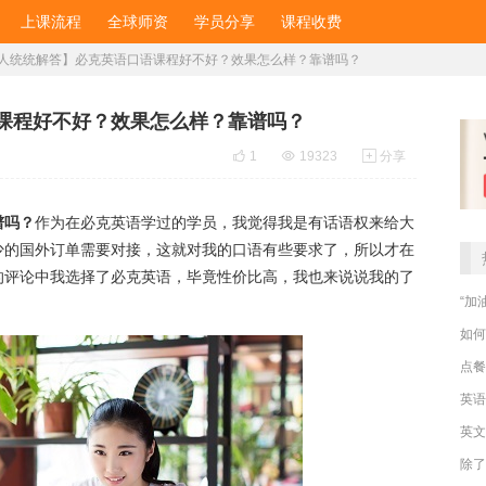
上课流程
全球师资
学员分享
课程收费
人统统解答】必克英语口语课程好不好？效果怎么样？靠谱吗？
课程好不好？效果怎么样？靠谱吗？

1

19323

分享
谱吗？
作为在必克英语学过的学员，我觉得我是有话语权来给大
少的国外订单需要对接，这就对我的口语有些要求了，所以才在
的评论中我选择了必克英语，毕竟性价比高，我也来说说我的了
“加
如何
点餐
英文
除了