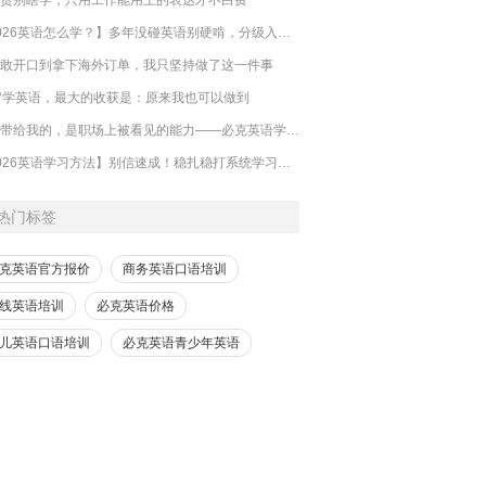
【2026英语怎么学？】多年没碰英语别硬啃，分级入门零基础也能跟上
敢开口到拿下海外订单，我只坚持做了这一件事
岁学英语，最大的收获是：原来我也可以做到
英语带给我的，是职场上被看见的能力——必克英语学员真实反馈
【2026英语学习方法】别信速成！稳扎稳打系统学习，才是哑巴英语解药
热门标签
克英语官方报价
商务英语口语培训
线英语培训
必克英语价格
儿英语口语培训
必克英语青少年英语