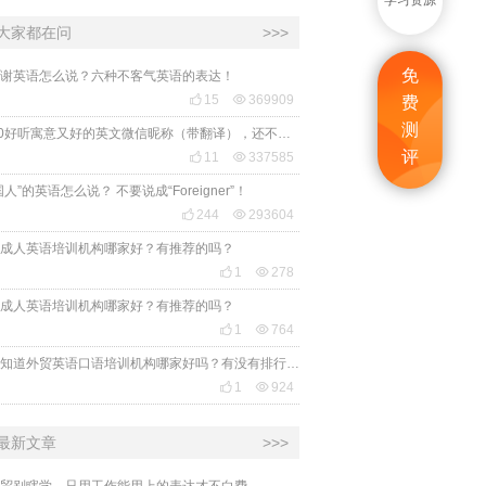
学习资源
大家都在问
>>>
免
谢英语怎么说？六种不客气英语的表达！

15

369909
费
测
2020好听寓意又好的英文微信昵称（带翻译），还不赶紧get起来！
评

11

337585
国人”的英语怎么说？ 不要说成“Foreigner”！

244

293604
成人英语培训机构哪家好？有推荐的吗？

1

278
成人英语培训机构哪家好？有推荐的吗？

1

764
有人知道外贸英语口语培训机构哪家好吗？有没有排行榜参考一下？最好说下费用

1

924
最新文章
>>>
贸别瞎学，只用工作能用上的表达才不白费