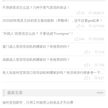
不用谢英语怎么说？六种不客气英语的表达！


15
369877
2020好听寓意又好的英文微信昵称（带翻译），还不赶紧get起来！


11
337550
“外国人”的英语怎么说？ 不要说成“Foreigner”！


244
293586
厦门成人英语培训机构哪家好？有推荐的吗？


1
233
成都成人英语培训机构哪家好？有推荐的吗？


1
706
有人知道外贸英语口语培训机构哪家好吗？有没有排行榜参考一下？最好说下费用


1
817
最新文章
>>>
做外贸别瞎学，只用工作能用上的表达才不白费