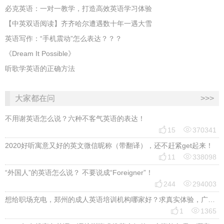
必克英语：一对一教学，打造高效英语学习体验
【中英双语阅读】齐齐哈尔遭遇数十年一遇大雪
英语写作：“手机震动”怎么表达？？？
《Dream It Possible》
听歌学英语的正确方法
大家都在问
>>>
不用谢英语怎么说？六种不客气英语的表达！


15
370341
2020好听寓意又好的英文微信昵称（带翻译），还不赶紧get起来！


11
338098
“外国人”的英语怎么说？ 不要说成“Foreigner”！


244
294003
想给职场充电，郑州的成人英语培训机构哪家好？求真实体验，广告勿扰，感谢！


1
1365