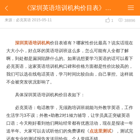
《深圳英语培训机构价目表》哪家机构最专业？


《深圳英语培训机构价目表》哪家机构最专业？


来源：必克英语
2015-05-11
1
38896
深圳
英语培训机构
价目表谁有？哪家性价比最高？说实话现在
大大小小，好点坏的英语培训班这么多，怎么可能有人全都了解
啊，到处都是漏洞陷阱什么的。如果说想要学习英语的话可以看下
必克英语，这家英语培训机构口碑和价格方面都是性价比较高的，
我们可以选在线电话英语，学习时间比较自由，自己掌控。这样就
不会被突发状况影响了。
具体深圳英语培训机构价目表如下：
必克英语：电话教学，无须跑培训班就能与外教学英语，工作
生活学习3不误；外教+助教2对1倾力辅导，让学员真正突破英语
口语；今天刚好看到他们网站经常都有优惠活动，现在是报读一年
送半年。大家可以去试听他们的免费课程《
点这里测试
》，测试完
还有专业的测试报告发送回给你，个人觉得不错。