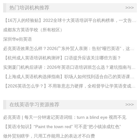
热门培训机构推荐
>>>
【16万人的经验贴】2022全球十大英语培训平台机构榜单，一文告诉你
成都东方英语学校（所有校区）
深圳华e街英语
必克英语效果怎么样？2026广东外贸人亲测：告别“哑巴英语”，这才是成年人最高效的自救指南！
【杭州成人英语培训机构测评】口语提升应该关注哪些方面？
实测厦门机构后讲讲：2026年英语口语培训班怎么选？避坑指南与高效学习新范式
【上海成人英语机构选择指南】职场人如何找到适合自己的英语课程？
【2026英语怎么学？】不用靠意志力硬撑，全程督学让学英语变成日常习惯
在线英语学习资源推荐
>>>
必克英语 | 每天一分钟速记英语词组：turn a blind eye 视而不见
​【英语冷知识】“Paint the town red” 可不是“把小镇涂成红色”
做外贸别瞎学，只用工作能用上的表达才不白费