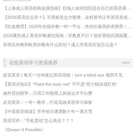
【上海成人英语机构选择指南】职场人如何找到适合自己的英语课程？
【2026英语怎么学？】不用靠意志力硬撑，全程督学让学英语变成日常习惯
【吐血整理】2026年在线外教一对一平台，性价比最高的求推荐！哪家效果好？
2026重庆成人英语外教避坑指南：菲教真不行？选对系统比国籍重要100倍！
菲律宾外教和欧美外教有什么区别？成人学英语应该怎么选？
在线英语学习资源推荐
>>>
必克英语 | 每天一分钟速记英语词组：turn a blind eye 视而不见
​【英语冷知识】“Paint the town red” 可不是“把小镇涂成红色”
做外贸别瞎学，只用工作能用上的表达才不白费
必克英语：一对一教学，打造高效英语学习体验
【中英双语阅读】齐齐哈尔遭遇数十年一遇大雪
英语写作：“手机震动”怎么表达？？？
《Dream It Possible》