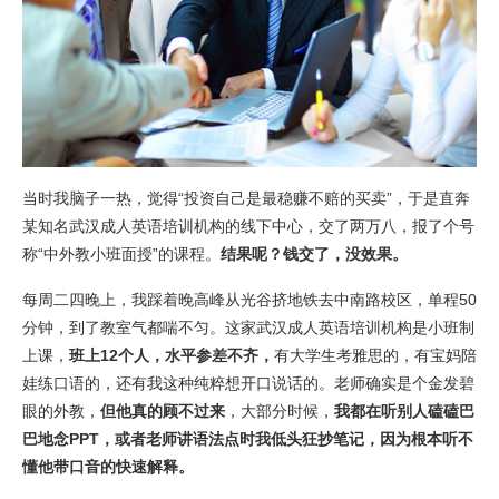
当时我脑子一热，觉得“投资自己是最稳赚不赔的买卖”，于是直奔
某知名武汉成人英语培训机构的线下中心，交了两万八，报了个号
称“中外教小班面授”的课程。
结果呢？钱交了，没效果。
每周二四晚上，我踩着晚高峰从光谷挤地铁去中南路校区，单程50
分钟，到了教室气都喘不匀。这家武汉成人英语培训机构是小班制
上课，
班上12个人，水平参差不齐，
有大学生考雅思的，有宝妈陪
娃练口语的，还有我这种纯粹想开口说话的。老师确实是个金发碧
眼的外教，
但他真的顾不过来
，大部分时候，
我都在听别人磕磕巴
巴地念PPT，或者老师讲语法点时我低头狂抄笔记，因为根本听不
懂他带口音的快速解释。