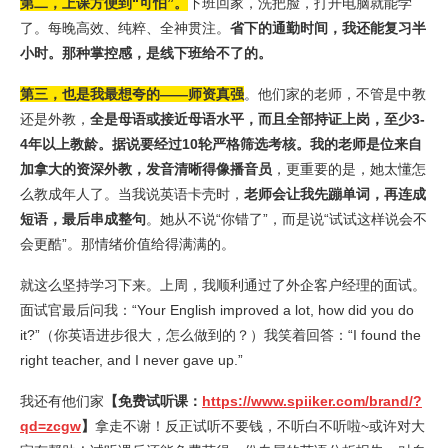
第二，上课方便到“可怕”。
下班回家，洗把脸，打开电脑就能学
了。每晚高效、纯粹、全神贯注。
省下的通勤时间，我还能复习半
小时。那种掌控感，是线下班给不了的。
第
三，也是我最想夸的——师资真强
。他们家的老师，不管是中教
还是外教，
全是母语或接近母语水平，而且全部持证上岗，至少3-
4年以上教龄。据说要经过10轮严格筛选考核。我的老师是位来自
加拿大的资深外教，发音清晰得像播音员
，更重要的是，她太懂怎
么教成年人了。当我说英语卡壳时，
老师会让我先蹦单词，再连成
短语，最后串成整句
。她从不说“你错了”，而是说“试试这样说会不
会更酷”。那情绪价值给得满满的。
就这么坚持学习下来。上周，我顺利通过了外企客户经理的面试。
面试官最后问我：“Your English improved a lot, how did you do
it?”（你英语进步很大，怎么做到的？）我笑着回答：“I found the
right teacher, and I never gave up.”
我还有他们家
【免费试听课：
https://www.spiiker.com/brand/?
qd=zcgw
】
拿走不谢！反正试听不要钱，不听白不听啦~或许对大