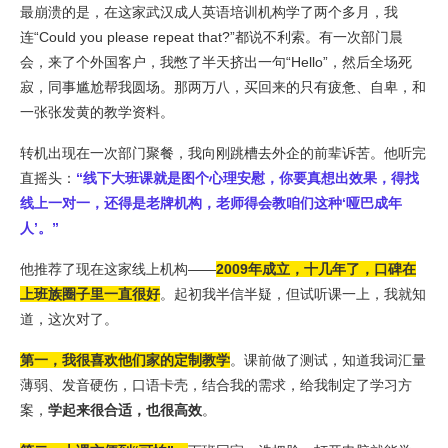
最崩溃的是，在这家武汉成人英语培训机构学了两个多月，我
连“Could you please repeat that?”都说不利索。有一次部门晨
会，来了个外国客户，我憋了半天挤出一句“Hello”，然后全场死
寂，同事尴尬帮我圆场。那两万八，买回来的只有疲惫、自卑，和
一张张发黄的教学资料。
转机出现在一次部门聚餐，我向刚跳槽去外企的前辈诉苦。他听完
直摇头：
“
线下大班课就是图个心理安慰，你要真想出效果，得找
线上一对一，还得是老牌机构，老师得会教咱们这种‘哑巴成年
人’。”
他推荐了现在这家线上机构——
2
009年成立，十几年了，口碑在
上班族圈子里一直很好
。起初我半信半疑，但试听课一上，我就知
道，这次对了。
第
一
，我很喜欢他们家的定制教学
。课前做了测试，知道我词汇量
薄弱、发音硬伤，口语卡壳，结合我的需求，给我制定了学习方
案，
学起来很合适，也很高效
。