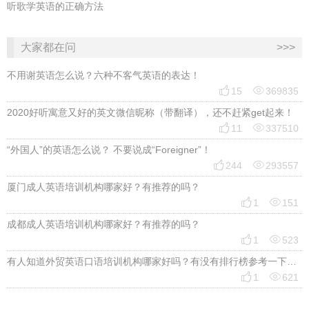
听歌学英语的正确方法
大家都在问
>>>
不用谢英语怎么说？六种不客气英语的表达！


15
369835
2020好听寓意又好的英文微信昵称（带翻译），还不赶紧get起来！


11
337510
“外国人”的英语怎么说？ 不要说成“Foreigner”！


244
293557
厦门成人英语培训机构哪家好？有推荐的吗？


1
151
成都成人英语培训机构哪家好？有推荐的吗？


1
523
有人知道外贸英语口语培训机构哪家好吗？有没有排行榜参考一下？最好说下费用


1
621