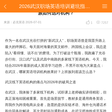
2026武汉职场英语培训避坑指南：不黑不吹，上班族如何选对机构？


2026武汉职场英语培训避坑指南：不黑不吹，上班
族如何选对机构？


来源：必克英语
2026-07-01
1
7257
作为一名在武汉光谷打拼的“新武汉人”，职场英语曾是我晋升路上
最大的绊脚石。每天面对海量的英文邮件、跨国线上会议，我总是
陷入“看得懂、说不出”的窘境。为了打破这个瓶颈，我跑遍了光谷
步行街、汉口武广以及武昌中南路的多家线下英语机构。今天，我
结合2026年最新的成人英语学习趋势，不黑不吹地为大家盘点：
在武汉，哪家英语培训机构效果好？上班族到底该怎么选？
武汉线下英语机构的痛点与2026年的破局之道
在武汉，我体验了多家线下机构，试听课上老师确实讲得精彩，但
真正落地却困难重重。首先是场景脱节，教材多是通用商务英语，
而我作为跨境电商从业者，急需的是供应链术语、海外仓沟通话术
和合同条款解读。其次是时间与通勤成本，在武汉挤地铁或开车跨