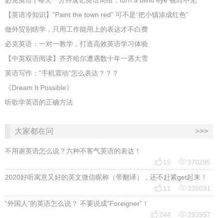
必克英语 | 每天一分钟速记英语词组：turn a blind eye 视而不见
​【英语冷知识】“Paint the town red” 可不是“把小镇涂成红色”
做外贸别瞎学，只用工作能用上的表达才不白费
必克英语：一对一教学，打造高效英语学习体验
【中英双语阅读】齐齐哈尔遭遇数十年一遇大雪
英语写作：“手机震动”怎么表达？？？
《Dream It Possible》
听歌学英语的正确方法
大家都在问
>>>
不用谢英语怎么说？六种不客气英语的表达！


15
370285
2020好听寓意又好的英文微信昵称（带翻译），还不赶紧get起来！


11
338031
“外国人”的英语怎么说？ 不要说成“Foreigner”！


244
293957