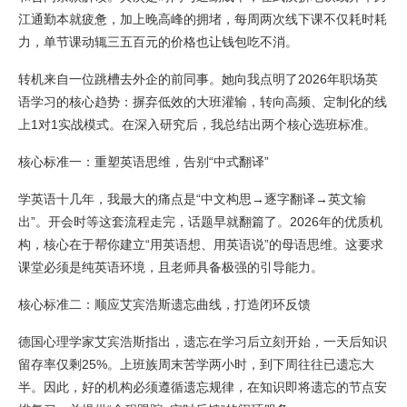
江通勤本就疲惫，加上晚高峰的拥堵，每周两次线下课不仅耗时耗
力，单节课动辄三五百元的价格也让钱包吃不消。
转机来自一位跳槽去外企的前同事。她向我点明了2026年职场英
语学习的核心趋势：摒弃低效的大班灌输，转向高频、定制化的线
上1对1实战模式。在深入研究后，我总结出两个核心选班标准。
核心标准一：重塑英语思维，告别“中式翻译”
学英语十几年，我最大的痛点是“中文构思→逐字翻译→英文输
出”。开会时等这套流程走完，话题早就翻篇了。2026年的优质机
构，核心在于帮你建立“用英语想、用英语说”的母语思维。这要求
课堂必须是纯英语环境，且老师具备极强的引导能力。
核心标准二：顺应艾宾浩斯遗忘曲线，打造闭环反馈
德国心理学家艾宾浩斯指出，遗忘在学习后立刻开始，一天后知识
留存率仅剩25%。上班族周末苦学两小时，到下周往往已遗忘大
半。因此，好的机构必须遵循遗忘规律，在知识即将遗忘的节点安