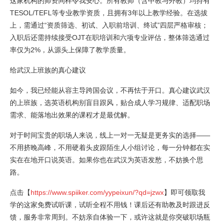
这家机构的师资同样令我安心。所有教师（含中教与外教）均持有
TESOL/TEFL等专业教学资质，且拥有3年以上教学经验。在选拔
上，需通过“资质筛选、初试、入职前培训、终试”四层严格审核；
入职后还需持续接受OJT在职培训和六项专业评估，整体筛选通过
率仅为2%，从源头上保障了教学质量。
给武汉上班族的真心建议
如今，我已经能从容主导跨国会议，不再怯于开口。真心建议武汉
的上班族，选英语机构别盲目跟风，贴合成人学习规律、适配职场
需求、能落地出效果的课程才是最优解。
对于时间宝贵的职场人来说，线上一对一无疑是更务实的选择——
不用挤晚高峰，不用硬着头皮跟陌生人小组讨论，每一分钟都在实
实在在地开口说英语。如果你也在武汉为英语发愁，不妨换个思
路。
点击【
https://www.spiiker.com/yypeixun/?qd=jzwx
】即可领取我
学的这家免费试听课，试听全程不用钱！课后还有助教及时跟进反
馈，服务非常周到。不妨亲自体验一下，或许这就是你突破职场瓶