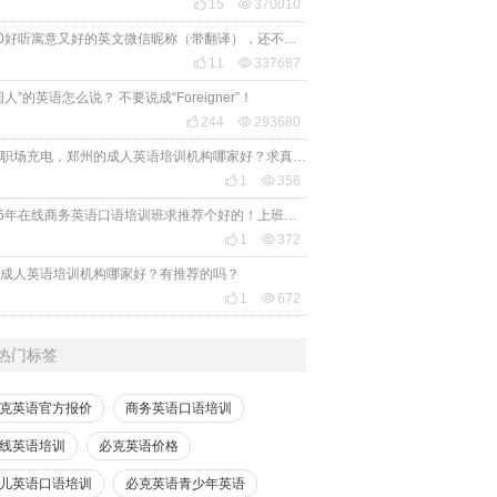

15

370010
2020好听寓意又好的英文微信昵称（带翻译），还不赶紧get起来！

11

337687
国人”的英语怎么说？ 不要说成“Foreigner”！

244

293680
想给职场充电，郑州的成人英语培训机构哪家好？求真实体验，广告勿扰，感谢！

1

356
2026年在线商务英语口语培训班求推荐个好的！上班族急需，哪家好？

1

372
成人英语培训机构哪家好？有推荐的吗？

1

672
热门标签
克英语官方报价
商务英语口语培训
线英语培训
必克英语价格
儿英语口语培训
必克英语青少年英语