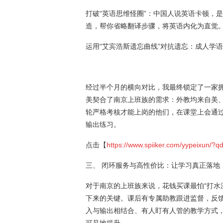
打破“英语思维怪圈”：中国人说英语卡顿，是
造，帮你省略翻译步骤，将英语内化为直觉
运用“艾宾浩斯遗忘曲线”对抗遗忘：成人学
经过半个月的横向对比，我最终锁定了一家
美契合了南京上班族的需求：外教均来自美、
轮严格考核才能上岗的他们，在课堂上会通
输出练习。
点击【
https://www.spiiker.com/yypeixun/?q
三、 闭环服务与高性价比：让学习真正落地
对于南京的上班族来说，花钱买课最怕“打水
下来的关键。课后有专属助教跟进监督，反馈
入与输出相结合、有人盯有人管的教学方式