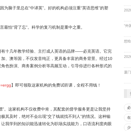
因为脑子里总在“中译英”。好的机构必须注重“英语思维”的塑
。
“外
语言最怕“背了忘”。科学的复习机制是重中之重。
拥有十几年教学经验、主打成人英语的品牌——必克英语。它完
加、澳等国，不仅发音纯正，更具备丰富的商务背景。经过10
过角色扮演、商务案例分析等高频互动，引导你进行各种形式的
厦门
d=ergg
】即可领取这家机构的免费试听课，全程不用钱！
必
漂”。这家机构不仅收费中肯，其配套的督学服务更是让我坚持
极其及时，绝对不会出现“交了钱就找不到人”的情况。这种输
在
，让我学到的知识能迅速转化为职场实战能力，口语流利度肉眼
少