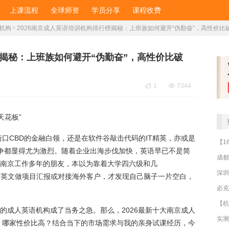
上课流程
全球师资
学员分享
课程收费
机构
>
2026南京成人英语培训机构排行榜揭秘：上班族如何避开“伪勤奋”，高性价比
榜揭秘：上班族如何避开“伪勤奋”，高性价比破

1

7344
天花板”
口CBD的金融白领，还是在软件谷敲击代码的IT精英，亦或是
竞争都显得尤为激烈。随着企业出海步伐加快，英语早已不是简
成都
在南京工作多年的朋友，本以为靠着大学四六级和几
深圳
要求用英文做项目汇报或对接海外客户，才发现自己脑子一片空白，
谱的成人英语机构成了当务之急。那么，2026最新十大南京成人
？哪家性价比高？结合当下的市场需求与我的亲身试课经历，今