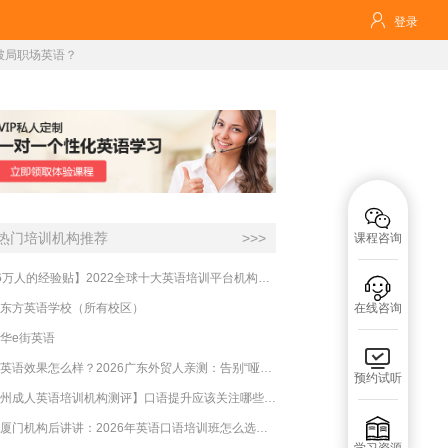

登录
破局职场英语？

热门培训机构推荐
>>>
课程咨询
【16万人的经验贴】2022全球十大英语培训平台机构榜单，一文告诉你

东方英语学校（所有校区）
在线咨询
华e街英语

必克英语效果怎么样？2026广东外贸人亲测：告别“哑巴英语”，这才是成年人最高效的自救指南！
预约试听
【杭州成人英语培训机构测评】口语提升应该关注哪些方面？

实测厦门机构后讲讲：2026年英语口语培训班怎么选？避坑指南与高效学习新范式