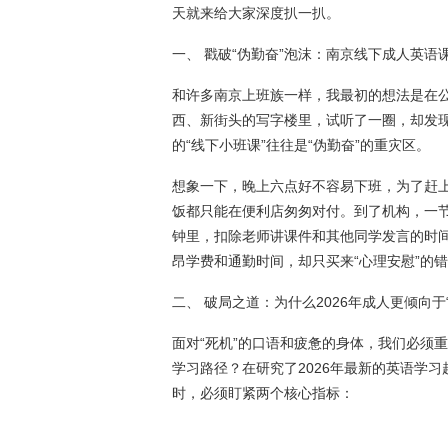
天就来给大家深度扒一扒。
一、 戳破“伪勤奋”泡沫：南京线下成人英语课
和许多南京上班族一样，我最初的想法是在
西、新街头的写字楼里，试听了一圈，却发
的“线下小班课”往往是“伪勤奋”的重灾区。
想象一下，晚上六点好不容易下班，为了赶上
饭都只能在便利店匆匆对付。到了机构，一节
钟里，扣除老师讲课件和其他同学发言的时
昂学费和通勤时间，却只买来“心理安慰”的
二、 破局之道：为什么2026年成人更倾向于
面对“死机”的口语和疲惫的身体，我们必须
学习路径？在研究了2026年最新的英语学习
时，必须盯紧两个核心指标：