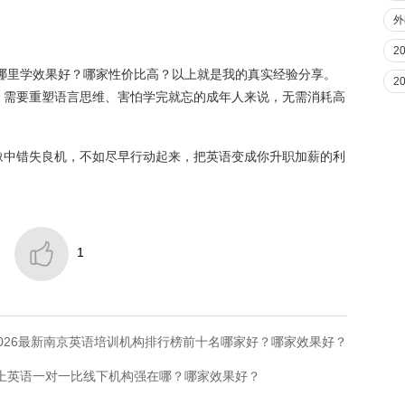
外
2
榜哪里学效果好？哪家性价比高？以上就是我的真实经验分享。
2
、需要重塑语言思维、害怕学完就忘的成年人来说，无需消耗高
豫中错失良机，不如尽早行动起来，把英语变成你升职加薪的利

1
026最新南京英语培训机构排行榜前十名哪家好？哪家效果好？
线上英语一对一比线下机构强在哪？哪家效果好？