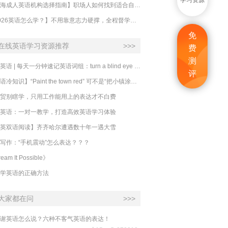
学习资源
【上海成人英语机构选择指南】职场人如何找到适合自己的英语课程？
【2026英语怎么学？】不用靠意志力硬撑，全程督学让学英语变成日常习惯
免
在线英语学习资源推荐
>>>
费
测
必克英语 | 每天一分钟速记英语词组：turn a blind eye 视而不见
评
​【英语冷知识】“Paint the town red” 可不是“把小镇涂成红色”
贸别瞎学，只用工作能用上的表达才不白费
英语：一对一教学，打造高效英语学习体验
英双语阅读】齐齐哈尔遭遇数十年一遇大雪
写作：“手机震动”怎么表达？？？
eam It Possible》
学英语的正确方法
大家都在问
>>>
谢英语怎么说？六种不客气英语的表达！