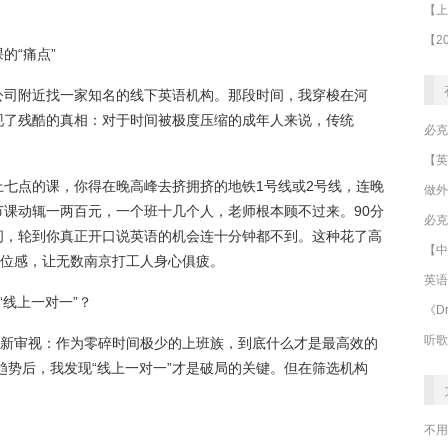
的“痛点”
公司附近找一家知名的线下英语机构。那段时间，我穿梭在河
现了残酷的真相：对于时间被极度压缩的成年人来说，传统
七点的课，你得在晚高峰去挤拥挤的地铁1号线或2号线，连晚
做外
课动辄一两百元，一个班十几个人，老师根本顾不过来。90分
必克
间，轮到你真正开口说英语的机会连十分钟都不到。这种花了高
【中
错位感，让无数南京打工人身心俱疲。
英语
“线上一对一”？
《Dr
听歌
重新审视：作为零碎时间极少的上班族，到底什么才是最高效的
趋势后，我发现“线上一对一”才是破局的关键。但在筛选机构
不用