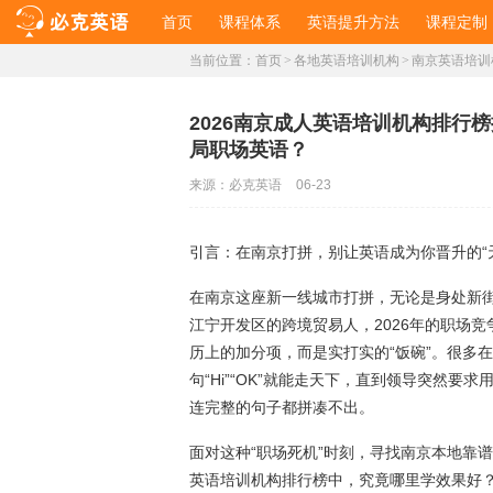
首页
课程体系
英语提升方法
课程定制
当前位置：
首页
>
各地英语培训机构
>
南京英语培训
2026南京成人英语培训机构排行
局职场英语？
来源：
必克英语
06-23
引言：在南京打拼，别让英语成为你晋升的“
在南京这座新一线城市打拼，无论是身处新街
江宁开发区的跨境贸易人，2026年的职场
历上的加分项，而是实打实的“饭碗”。很多
句“Hi”“OK”就能走天下，直到领导突然
连完整的句子都拼凑不出。
面对这种“职场死机”时刻，寻找南京本地靠
英语培训机构排行榜中，究竟哪里学效果好