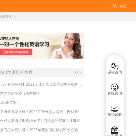

登录
到靠谱的！

热门培训机构推荐
>>>
课程咨询
【16万人的经验贴】2022全球十大英语培训平台机构榜单，一文告诉你

东方英语学校（所有校区）
在线咨询
华e街英语

必克英语效果怎么样？2026广东外贸人亲测：告别“哑巴英语”，这才是成年人最高效的自救指南！
预约试听
【杭州成人英语培训机构测评】口语提升应该关注哪些方面？

实测厦门机构后讲讲：2026年英语口语培训班怎么选？避坑指南与高效学习新范式