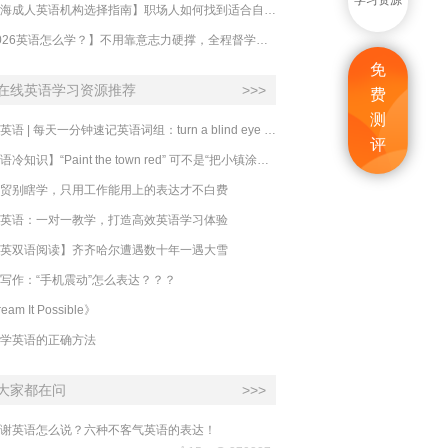
学习资源
【上海成人英语机构选择指南】职场人如何找到适合自己的英语课程？
【2026英语怎么学？】不用靠意志力硬撑，全程督学让学英语变成日常习惯
免
在线英语学习资源推荐
>>>
费
测
必克英语 | 每天一分钟速记英语词组：turn a blind eye 视而不见
评
​【英语冷知识】“Paint the town red” 可不是“把小镇涂成红色”
贸别瞎学，只用工作能用上的表达才不白费
英语：一对一教学，打造高效英语学习体验
英双语阅读】齐齐哈尔遭遇数十年一遇大雪
写作：“手机震动”怎么表达？？？
eam It Possible》
学英语的正确方法
大家都在问
>>>
谢英语怎么说？六种不客气英语的表达！