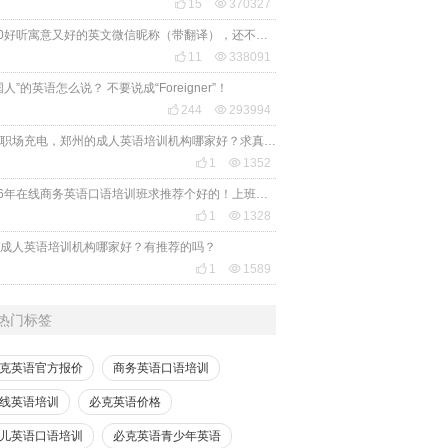

15

370327
2020好听寓意又好的英文微信昵称（带翻译），还不赶紧get起来！

11

338091
国人”的英语怎么说？ 不要说成“Foreigner”！

244

293994
想给职场充电，郑州的成人英语培训机构哪家好？求真实体验，广告勿扰，感谢！

1

1352
2026年在线商务英语口语培训班求推荐个好的！上班族急需，哪家好？

1

1328
成人英语培训机构哪家好？有推荐的吗？

1

1589
热门标签
克英语官方报价
商务英语口语培训
线英语培训
必克英语价格
儿英语口语培训
必克英语青少年英语