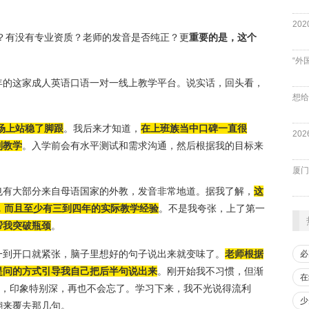
验？有没有专业资质？老师的发音是否纯正？更
重要的是，这个
“外
年的这家成人英语口语一对一线上教学平台。说实话，回头看，
场上站稳了脚跟
。我后来才知道，
在上班族当中口碑一直很
制教学
。入学前会有水平测试和需求沟通，然后根据我的目标来
厦门
也有大部分来自母语国家的外教，发音非常地道。据我了解，
这
，而且至少有三到四年的实际教学经验
。不是我夸张，上了第一
帮我突破瓶颈
。
一到开口就紧张，脑子里想好的句子说出来就变味了。
老师根据
必
提问的方式引导我自己把后半句说出来
。刚开始我不习惯，但渐
在
子，印象特别深，再也不会忘了。学习下来，我不光说得流利
少
翻来覆去那几句。