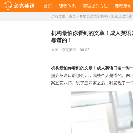
首页
课程体系
英语提升方法
课程定制
当前位置：
首页
>
各地英语培训机构
>
北京英语培训
​机构最怕你看到的文章！成人英
靠谱的！
来源：
必克英语
06-02
机构最怕你看到的文章！成人英语口语一对
提升英语口语那会儿，我整个人是懵的。网上
案五花八门。试了三四家之后，我发现了一