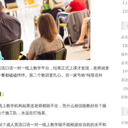
做外
必克
英语口语一对一线上教学平台，结果正式上课才发现，老师就拿
【中
个餐都磕磕绊绊。第二个教训更扎心。另一家号称“纯母语外
英语
。
《Dr
准
：
听歌
一线上教学机构如果连老师都留不住，凭什么相信能教好你？频
换个施工队，永远在打地基。
不用
定制？成人英语口语一对一线上教学能不能根据你当前的水平和