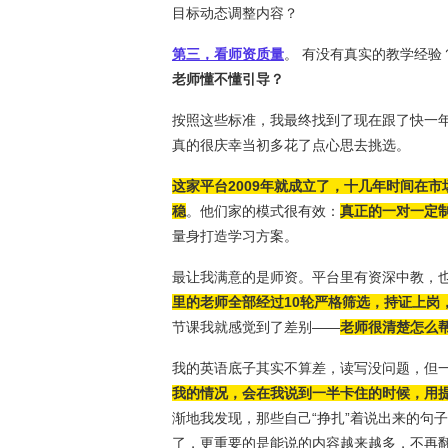
目标动态调整内容？
第三，看师资质量
。 有没有真实的教学经
老师懂不懂引导？
按照这些标准，我最终找到了现在跟了快一
真的很庆幸当初多花了点心思去挑选。
这家平台2009年就成立了，十几年时间在市
稳
。他们家的模式很有效：
真正的一对一定
量身打造学习方案。
最让我满意的是师资。平台里有资深中教，
里的老师全部经过10轮严格筛选，持证上岗
节课我就感觉到了差别——
老师很清楚怎么
我的英语底子其实不算差，读写没问题，但
我的情况，会在我说到一半卡住的时候，用
渐地我发现，那些自己“挣扎”着说出来的句
了，更重要的是能说的内容越来越多，不再