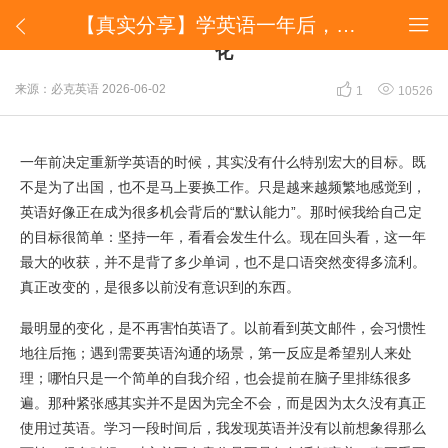
​【真实分享】学英语一年后，我身上发生了哪些变化


​【真实分享】学英语一年后，我身上发生了哪些变
化


来源：必克英语
2026-06-02
1
10526
一年前决定重新学英语的时候，其实没有什么特别宏大的目标。既
不是为了出国，也不是马上要换工作。只是越来越频繁地感觉到，
英语好像正在成为很多机会背后的“默认能力”。那时候我给自己定
的目标很简单：坚持一年，看看会发生什么。现在回头看，这一年
最大的收获，并不是背了多少单词，也不是口语突然变得多流利。
真正改变的，是很多以前没有意识到的东西。
最明显的变化，是不再害怕英语了。以前看到英文邮件，会习惯性
地往后拖；遇到需要英语沟通的场景，第一反应是希望别人来处
理；哪怕只是一个简单的自我介绍，也会提前在脑子里排练很多
遍。那种紧张感其实并不是因为完全不会，而是因为太久没有真正
使用过英语。学习一段时间后，我发现英语并没有以前想象得那么