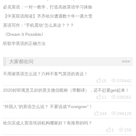
必克英语：一对一教学，打造高效英语学习体验
【中英双语阅读】齐齐哈尔遭遇数十年一遇大雪
英语写作：“手机震动”怎么表达？？？
《Dream It Possible》
听歌学英语的正确方法
大家都在问
>>>
不用谢英语怎么说？六种不客气英语的表达！


15
370442
2020好听寓意又好的英文微信昵称（带翻译），还不赶紧get起来！


11
338261
“外国人”的英语怎么说？ 不要说成“Foreigner”！


244
294129
哈尔滨成人英语培训机构哪家好？有推荐的吗？


1
159