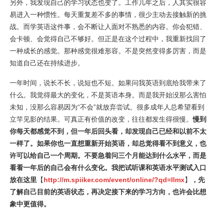
另外，我发现自己的学习状态也变了。工作几年之后，人其实很容
易进入一种惯性。每天重复差不多的事情，很少主动去接触新的挑
战。而学英语这件事，会不断让人面对不熟悉的内容。你会犯错、
会卡顿、会觉得自己不够好。但正是在这个过程中，我重新找回了
一种成长的感觉。那种感觉很难形容。不是突然变得多厉害，而是
知道自己还在持续进步。
一年时间，说长不长，说短也不短。如果问我英语到底给我带来了
什么。我觉得最大的变化，不是英语本身。而是我开始没那么害怕
未知，没那么容易因为“不会”就放弃尝试。很多成年人总希望看到
立竿见影的结果。可真正有价值的改变，往往都发生得很慢。
慢到
你每天都感觉不到，但一年后回头看，却发现自己已经和以前不太
一样了。如果你也一直想重新开始英语，却总觉得看不到意义，也
许可以给自己一个周期。不要急着问三个月能达到什么水平，而是
看看一年后的自己会有什么变化。我把试听课和英语水平测试入口
放在这里
【
http://m.spiiker.com/event/online/?qd=llmx
】
，先
了解自己目前的英语状态，再决定接下来的学习方向，也许会比想
象中更值得。