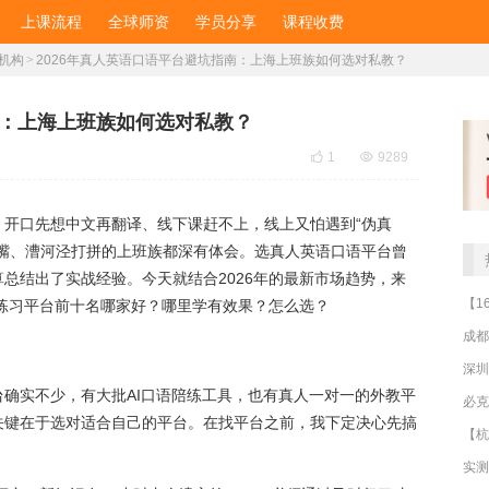
上课流程
全球师资
学员分享
课程收费
机构
>
2026年真人英语口语平台避坑指南：上海上班族如何选对私教？
南：上海上班族如何选对私教？

1

9289
、开口先想中文再翻译、线下课赶不上，线上又怕遇到“伪真
家嘴、漕河泾打拼的上班族都深有体会。选真人英语口语平台曾
总结出了实战经验。今天就结合2026年的最新市场趋势，来
语练习平台前十名哪家好？哪里学有效果？怎么选？
成都
深圳
确实不少，有大批AI口语陪练工具，也有真人一对一的外教平
关键在于选对适合自己的平台。在找平台之前，我下定决心先搞