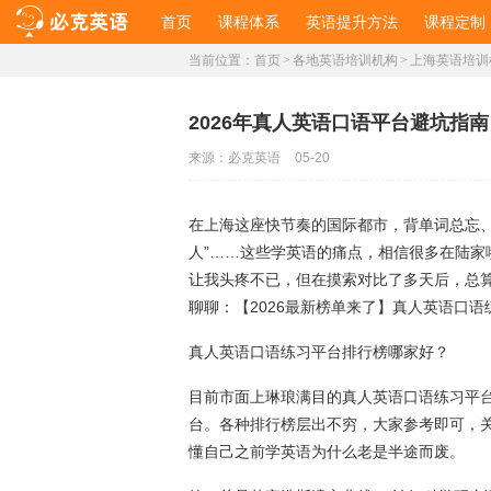
首页
课程体系
英语提升方法
课程定制
当前位置：
首页
>
各地英语培训机构
>
上海英语培训
2026年真人英语口语平台避坑指
来源：
必克英语
05-20
在上海这座快节奏的国际都市，背单词总忘
人”……这些学英语的痛点，相信很多在陆
让我头疼不已，但在摸索对比了多天后，总算
聊聊：【2026最新榜单来了】真人英语口
真人英语口语练习平台排行榜哪家好？
目前市面上琳琅满目的真人英语口语练习平台
台。各种排行榜层出不穷，大家参考即可，
懂自己之前学英语为什么老是半途而废。