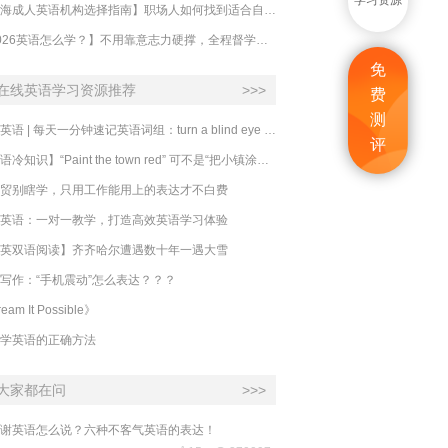
学习资源
【上海成人英语机构选择指南】职场人如何找到适合自己的英语课程？
【2026英语怎么学？】不用靠意志力硬撑，全程督学让学英语变成日常习惯
免
在线英语学习资源推荐
>>>
费
测
必克英语 | 每天一分钟速记英语词组：turn a blind eye 视而不见
评
​【英语冷知识】“Paint the town red” 可不是“把小镇涂成红色”
贸别瞎学，只用工作能用上的表达才不白费
英语：一对一教学，打造高效英语学习体验
英双语阅读】齐齐哈尔遭遇数十年一遇大雪
写作：“手机震动”怎么表达？？？
eam It Possible》
学英语的正确方法
大家都在问
>>>
谢英语怎么说？六种不客气英语的表达！