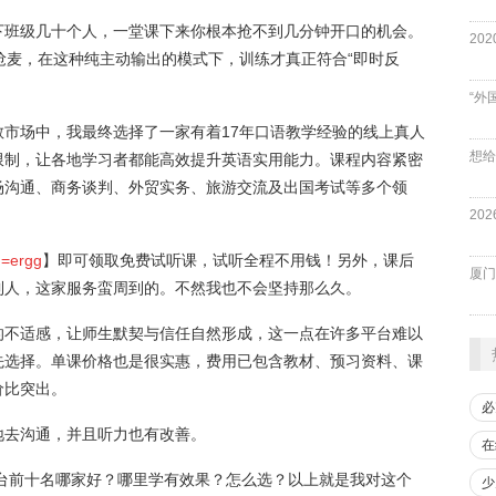
线下班级几十个人，一堂课下来你根本抢不到几分钟开口的机会。
抢麦，在这种纯主动输出的模式下，训练才真正符合“即时反
“外
市场中，我最终选择了一家有着17年口语教学经验的线上真人
限制，让各地学习者都能高效提升英语实用能力。课程内容紧密
场沟通、商务谈判、外贸实务、旅游交流及出国考试等多个领
。
d=ergg
】即可领取免费试听课，试听全程不用钱！另外，课后
厦门
到人，这家服务蛮周到的。不然我也不会坚持那么久。
的不适感，让师生默契与信任自然形成，这一点在许多平台难以
先选择。单课价格也是很实惠，费用已包含教材、预习资料、课
价比突出。
必
地去沟通，并且听力也有改善。
在
平台前十名哪家好？哪里学有效果？怎么选？以上就是我对这个
少