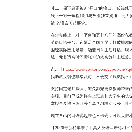
其二，保证真正被迫“开口”的输出。 传统
线上一对一全程1对1与外教独立沟通，无人
馈”的语言习得要求。
在众多线上一对一平台和五花八门的高价私教
英语口语平台。它覆盖全国学员，打破地域
围绕实际应用场景，涵盖日常生活对话、职
域，尤其适合时间紧张但追求实效的上班族
点击【
https://www.spiiker.com/yypeixun/?q
找助教反馈也非常及时，不会交了钱就找不
支持固定老师授课，避免频繁更换教师带来
实现。目前已成为许多上班族和大学生的优
堂报告及课后练习等全套学习辅助服务，性
现在自己的口语说起来也不卡壳，可以大胆
【2026最新榜单来了】真人英语口语练习