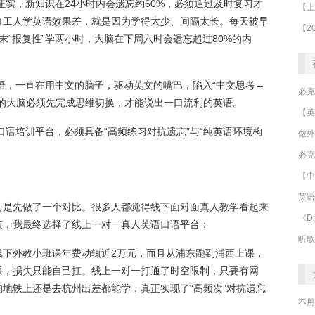
证实，新知识在24小时内会遗忘约60%，必须通过及时复习才
打工人学英语效果差，就是因为学得太少、间隔太长。每天被早
末“报复性”学两小时，大脑在下周六时会遗忘超过80%的内
语，一直在用中文的脑子，驱动英文的嘴巴，陷入“中文思考→
的大脑必须先完成思维切换，才能说出一口流利的英语。
口语培训平台，必须具备“高频练习对抗遗忘”与“纯英语环境构
做外
必克
【中
英语
而是先做了一个对比。很多人都觉得线下面对面真人教学看起来
《Dr
族，我最终选择了线上一对一真人英语口语平台：
听歌
海线下外教小班课年费动辄近2万元，而且从浦东跑到浦西上课，
课，损失只能自己扛。线上一对一打通了时空限制，只要有网
地铁上还是去杭州出差都能学，真正实现了“高频次”对抗遗忘
不用