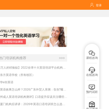

登录

热门培训机构推荐
>>>
课程咨询
【16万人的经验贴】2022全球十大英语培训平台机构榜单，一文告诉你

东方英语学校（所有校区）
在线咨询
华e街英语

必克英语效果怎么样？2026广东外贸人亲测：告别“哑巴英语”，这才是成年人最高效的自救指南！
预约试听
【杭州成人英语培训机构测评】口语提升应该关注哪些方面？

实测厦门机构后讲讲：2026年英语口语培训班怎么选？避坑指南与高效学习新范式