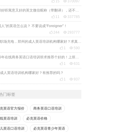

15

370097
2020好听寓意又好的英文微信昵称（带翻译），还不赶紧get起来！

11

337785
国人”的英语怎么说？ 不要说成“Foreigner”！

244

293777
想给职场充电，郑州的成人英语培训机构哪家好？求真实体验，广告勿扰，感谢！

1

590
2026年在线商务英语口语培训班求推荐个好的！上班族急需，哪家好？

1

631
成人英语培训机构哪家好？有推荐的吗？

1

937
热门标签
克英语官方报价
商务英语口语培训
线英语培训
必克英语价格
儿英语口语培训
必克英语青少年英语