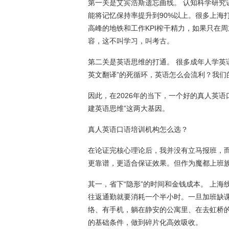
第一关是艾宾浩斯遗忘曲线。 认知科学研究
能将记忆保持率提升到90%以上。很多上海
高峰的地铁和工作KPI榨干精力，如果只在周
容，这不叫学习，叫考古。
第二关是英语思维的打通。 很多成年人学英
英文翻译”的死循环，英语怎么会流利？我们
因此，在2026年的当下，一个好的真人英语
建英语思维”这两大基因。
真人英语口语培训机构怎么选？
在论证完核心理论后，我并没有立马报班，
更靠谱，更适合保证效果。但作为魔都上班
其一，省下“隐形”的时间和金钱成本。 上
往返通勤就要消耗一个半小时。一旦加班缺
络、有手机，躺在静安的公寓里、在去虹桥的
的基础条件，做到碎片化高效吸收。