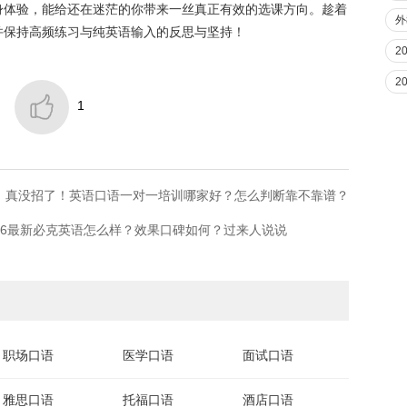
身体验，能给还在迷茫的你带来一丝真正有效的选课方向。趁着
外
并保持高频练习与纯英语输入的反思与坚持！
2
2

1
：​真没招了！英语口语一对一培训哪家好？怎么判断靠不靠谱？
26最新必克英语怎么样？效果口碑如何？过来人说说
职场口语
医学口语
面试口语
雅思口语
托福口语
酒店口语