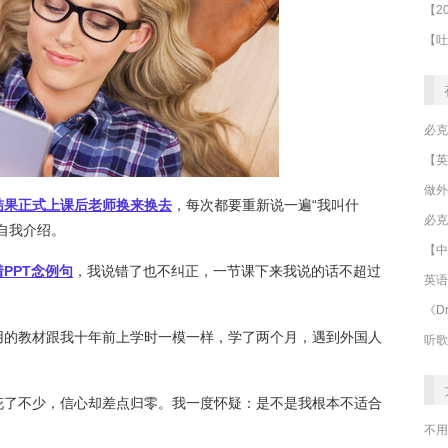
做外
结果正式上课后老师换来换去
，每次都要重新说一遍“我叫什
必克
自我介绍。
【中
PPT念例句
，我说错了也不纠正，一节课下来我说的话不超过
英语
《Dr
用的教材跟我十年前上学时一模一样，学了两个月，遇到外国人
听歌
花了不少，信心却差点归零。我一度怀疑：是不是我根本不适合
不用