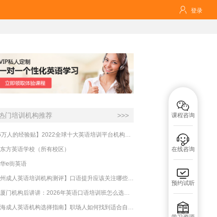

登录

热门培训机构推荐
>>>
课程咨询
【16万人的经验贴】2022全球十大英语培训平台机构榜单，一文告诉你

东方英语学校（所有校区）
在线咨询
华e街英语

【杭州成人英语培训机构测评】口语提升应该关注哪些方面？
预约试听
实测厦门机构后讲讲：2026年英语口语培训班怎么选？避坑指南与高效学习新范式

【上海成人英语机构选择指南】职场人如何找到适合自己的英语课程？