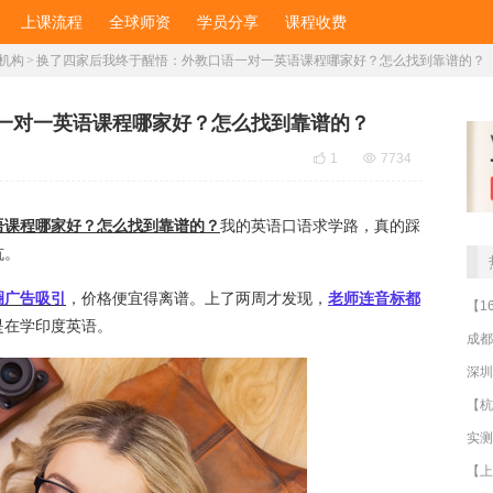
上课流程
全球师资
学员分享
课程收费
机构
>
​换了四家后我终于醒悟：外教口语一对一英语课程哪家好？怎么找到靠谱的？
语一对一英语课程哪家好？怎么找到靠谱的？

1

7734
语课程哪家好？怎么找到靠谱的？
我的英语口语求学路，真的踩
坑。
圈广告吸引
，价格便宜得离谱。上了两周才发现，
老师连音标都
是在学印度英语。
成都
深圳