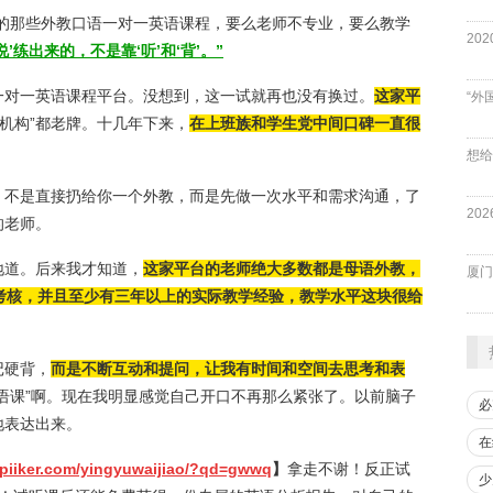
找的那些外教口语一对一英语课程，要么老师不专业，要么教学
说’练出来的，不是靠‘听’和‘背’。”
一对一英语课程平台。没想到，这一试就再也没有换过。
这家平
“外
机构”都老牌。十几年下来，
在上班族和学生党中间口碑一直很
。不是直接扔给你一个外教，而是先做一次水平和需求沟通，了
的老师。
地道。后来我才知道，
这家平台的老师绝大多数都是母语外教，
厦门
轮考核，并且至少有三年以上的实际教学经验，教学水平这块很给
记硬背，
而是不断互动和提问，让我有时间和空间去思考和表
语课”啊。现在我明显感觉自己开口不再那么紧张了。以前脑子
必
地表达出来。
在
spiiker.com/yingyuwaijiao/?qd=gwwq
】
拿走不谢！反正试
少