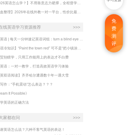
学习资源
【2026英语怎么学？】不用靠意志力硬撑，全程督学让学英语变成日常习惯
【吐血整理】2026年在线外教一对一平台，性价比最高的求推荐！哪家效果好？
免
在线英语学习资源推荐
>>>
费
测
必克英语 | 每天一分钟速记英语词组：turn a blind eye 视而不见
评
​【英语冷知识】“Paint the town red” 可不是“把小镇涂成红色”
贸别瞎学，只用工作能用上的表达才不白费
英语：一对一教学，打造高效英语学习体验
英双语阅读】齐齐哈尔遭遇数十年一遇大雪
写作：“手机震动”怎么表达？？？
eam It Possible》
学英语的正确方法
大家都在问
>>>
谢英语怎么说？六种不客气英语的表达！