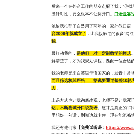
后来一个在外企工作的朋友点醒了我：“你
没针对性，要么根本不让你开口。
口语是靠‘
她给我推荐了自己用了两年的一家外教口语
台2009年就成立了
，比我接触过的很多“网红
稳
。
最打动我的，
是他们一对一定制教学的模式
解清楚了，才为我规划课程，匹配一位合适
我的老师是来自英语母语国家的，发音非常
而且筛选极其严格
——
据说要通过整整10
力
，
上课方式也让我彻底改观，老师不是让我死
达，不断尝试开口说英语
。这才是真正的“口
里想好一句话，到嘴边就卡住，现在能流畅
我还有他们家
【免费试听课：
https://www.