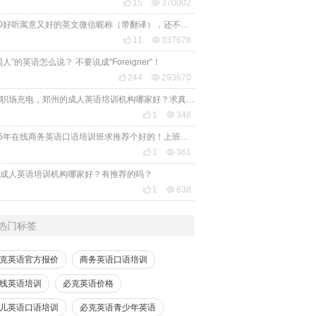

15

370002
2020好听寓意又好的英文微信昵称（带翻译），还不赶紧get起来！

11

337678
国人”的英语怎么说？ 不要说成“Foreigner”！

244

293670
想给职场充电，郑州的成人英语培训机构哪家好？求真实体验，广告勿扰，感谢！

1

348
2026年在线商务英语口语培训班求推荐个好的！上班族急需，哪家好？

1

361
成人英语培训机构哪家好？有推荐的吗？

1

638
热门标签
克英语官方报价
商务英语口语培训
线英语培训
必克英语价格
儿英语口语培训
必克英语青少年英语