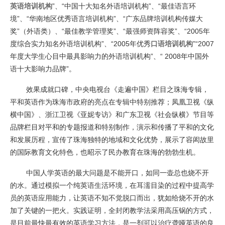
英语培训机构
”、“中国十大知名外语培训机构”、“最佳语言环
境”、“华南地区优秀语言培训机构”、“广东品牌培训机构传媒大
奖”（外语类）、“最佳教学管理奖”、“最强师资阵容奖”、“2005年
度综合实力知名外语培训机构”、“2005年优秀
口语培训机构
”“2007
年度大学生心目中最具影响力的外语培训机构”、“ 2008年中国外
语十大影响力品牌”。
效果成就口碑，中央电视台《走遍中国》栏目之珠海专辑，
平和英语作为珠海市政府的亮点在专辑中特别推荐；凤凰卫视《纵
横中国》、浙江卫视《亚妮专访》和广东卫视《社会纵横》节目等
品牌栏目对平和的专题报道和特别制作，演示和传播了平和的文化
和发展历程，宣传了珠海独特的地域和文化优势，展示了容闳故里
的国际教育文化特色，也昭示了民办教育在珠海的勃勃生机。
中国人学英语的最大问题是不能开口，如同一壶总也烧不开
的水。通过模拟一个纯英语生活环境，在耳濡目染的过程中提高学
员的英语应用能力，让英语不知不觉脱口而出，犹如给烧不开的水
加了关键的一把火。实践证明，全封闭教学法采用高压锅的方式，
是目前最快最有效的英语学习方法，是一剂可以治疗聋哑英语的良