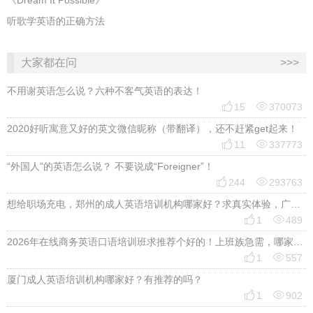
《Dream It Possible》
听歌学英语的正确方法
大家都在问
>>>
不用谢英语怎么说？六种不客气英语的表达！


15
370073
2020好听寓意又好的英文微信昵称（带翻译），还不赶紧get起来！


11
337773
“外国人”的英语怎么说？ 不要说成“Foreigner”！


244
293763
想给职场充电，郑州的成人英语培训机构哪家好？求真实体验，广告勿扰，感谢！


1
489
2026年在线商务英语口语培训班求推荐个好的！上班族急需，哪家好？


1
557
厦门成人英语培训机构哪家好？有推荐的吗？


1
902