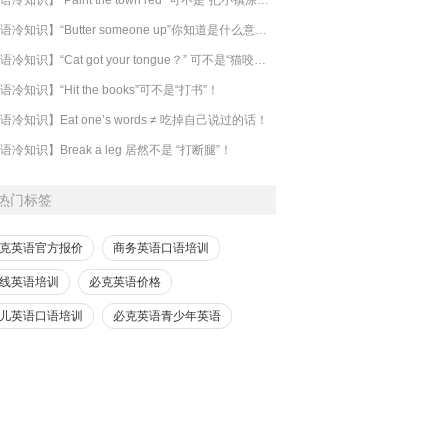
【英语冷知识】“Butter someone up”你知道是什么意思吗？
​【英语冷知识】“Cat got your tongue？” 可不是“猫咬了你的舌头”！
语冷知识】“Hit the books”可不是“打书”！
语冷知识】Eat one’s words ≠ 吃掉自己说过的话！
语冷知识】Break a leg 居然不是 “打断腿”！
热门标签
克英语官方报价
商务英语口语培训
线英语培训
必克英语价格
儿英语口语培训
必克英语青少年英语