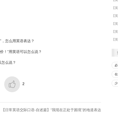
​【英
【英
【英
”，怎么用英语表达？
要价！”用英语可以怎么说？
以怎么说？
必
在

少
2
：【日常英语交际口语-自述篇】“我现在正处于困境”的地道表达