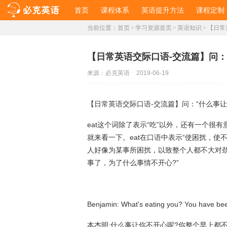
首页
课程体系
英语提升方法
课程定制
当前位置：
首页
>
学习资源首页
>
英语知识
>
【日常
【日常英语交际口语-交流篇】问：
来源：
必克英语
2019-06-19
【日常英语交际口语-交流篇】问：“什么事让
eat这个词除了表示“吃”以外，还有一个很
就来看一下。eat在口语中表示“使困扰，使不开心
人好像为某事所困扰，以致整个人都不大对劲时，就
事了，为了什么事情不开心?”
Benjamin: What's eating you? You have bee
本杰明:什么事让你不开心呢?你整个早上都