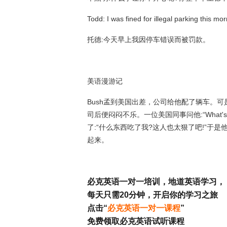
Todd: I was fined for illegal parking this mor
托德:今天早上我因停车错误而被罚款。
美语漫游记
Bush孟到美国出差，公司给他配了辆车。
司后便闷闷不乐。一位美国同事问他:“What's eating y
了:“什么东西吃了我?这人也太狠了吧!”于是他狠狠地回
起来。
必克英语一对一培训，地道英语学习，
每天只需20分钟，开启你的学习之旅
点击“
必克英语一对一课程
”
免费领取必克英语试听课程