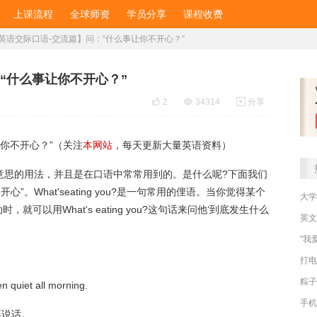
上课流程
全球师资
学员分享
课程收费
英语交际口语-交流篇】问：“什么事让你不开心？”
“什么事让你不开心？”

2

34314

分享
你不开心？”（关注
本网站
，每天更新大量英语资料）
有意思的用法，并且是在口语中常常用到的。是什么呢?下面我们
”。What'seating you?是一句常用的俚语。当你觉得某个
大学
可以用What's eating you?这句话来问他‘到底发生什么
英文
"我
打电
粽子
n quiet all morning.
手机
不说话。