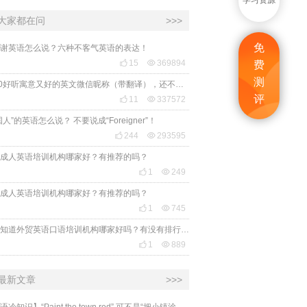
学习资源
大家都在问
>>>
免
谢英语怎么说？六种不客气英语的表达！

15

369894
费
测
2020好听寓意又好的英文微信昵称（带翻译），还不赶紧get起来！
评

11

337572
国人”的英语怎么说？ 不要说成“Foreigner”！

244

293595
成人英语培训机构哪家好？有推荐的吗？

1

249
成人英语培训机构哪家好？有推荐的吗？

1

745
有人知道外贸英语口语培训机构哪家好吗？有没有排行榜参考一下？最好说下费用

1

889
最新文章
>>>
​【英语冷知识】“Paint the town red” 可不是“把小镇涂成红色”