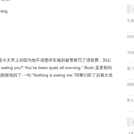
ning.
不用
“外
可是今天早上却因为他不清楚停车规则被警察罚了滞留费，到公
ou? You've been quiet all morning." Bush 孟更郁闷
厦门
了- ~句:“Nothing is eating me."同事们听了后都大笑
成都