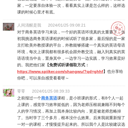
家，一定要亲自体验一次，看看真实上课是怎么样的，这样选
课的时候心里才有底。
人间清醒是我
2024/01/25 09:08:21
对于商务英语学习来说，一个好的英语环境真的太重要了，当
初我挑选商务英语课程的时候试听了很多家，最后报的是一家
主打欧美外教授课的平台，外教能够搭建一个真实的英语母语
环境，每次上课我都有很多机会跟外教交流，融入到真实的英
语语境当中去，置身其中，一边学习一边实践，学习效果蛮好
的。我把他们家
【免费试听课领取方式：
https://www.spiiker.com/shangwu/?qd=ghhf
】
也分享给
你吧，可以亲自感受看看呀～
零零
2024/01/25 08:39:33
之前报过一个
商务英语
课程，是小班课的形式，有8个人一起
上课的，感觉学习效率挺低的，因为老师压根就兼顾不到每个
人的学习情况，再加上我本身比较内向，更是被老师忽略掉
了。当时学了三个多月，根本没什么效果。后来我就重新报了
一对一的课程，才慢慢提升起来的。所以我个人是比较建议选