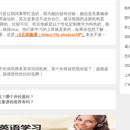
杭
时是让我同事帮忙选的，因为她比较有经验，她说首先要确保
讲诚信的，其次是看适不适合自己。最后我报的这家机构是
老品牌的，比较可信，而且他家是以个性化定制教学为特色的，能
长
，就很nice。他们家学习的上班族蛮多的，如果你也想了解，
看，这是
（0元体验课：
https://1t.click/axQP
）
拿走不谢～
深
下的深圳商务英语培训机构，那个价格就把我劝退了，超级超
，就感觉性价比好低啊！
上
吗？哪个评价最好？
质量课程推荐有吗？