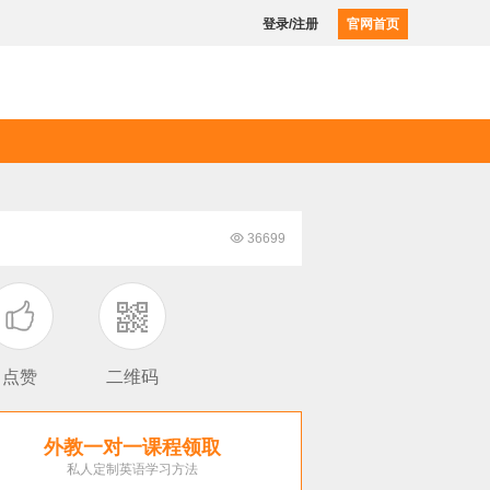
登录/注册
官网首页

36699

点赞
二维码
外教一对一课程领取
私人定制英语学习方法