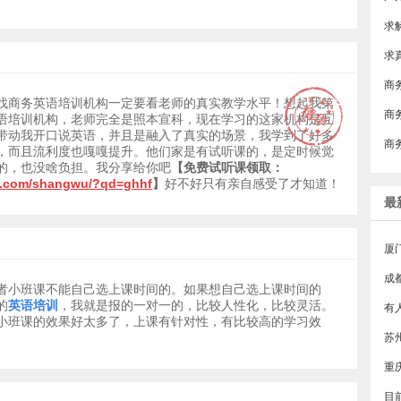
​
找商务英语培训机构一定要看老师的真实教学水平！想起我第
​
语培训机构，老师完全是照本宣科，现在学习的这家机构是互
带动我开口说英语，并且是融入了真实的场景，我学到了好多
​
，而且流利度也嘎嘎提升。他们家是有试听课的，是定时候觉
的，也没啥负担。我分享给你吧
【免费试听课领取：
er.com/shangwu/?qd=ghhf
】
好不好只有亲自感受了才知道！
最
厦
成
者小班课不能自己选上课时间的。如果想自己选上课时间的
的
英语培训
，我就是报的一对一的，比较人性化，比较灵活。
小班课的效果好太多了，上课有针对性，有比较高的学习效