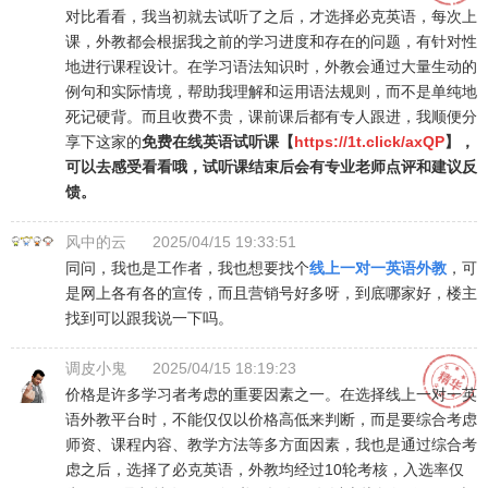
对比看看，我当初就去试听了之后，才选择必克英语，每次上
课，外教都会根据我之前的学习进度和存在的问题，有针对性
地进行课程设计。在学习语法知识时，外教会通过大量生动的
例句和实际情境，帮助我理解和运用语法规则，而不是单纯地
死记硬背。而且收费不贵，课前课后都有专人跟进，我顺便分
享下这家的
免费在线英语试听课【
https://1t.click/axQP
】，
可以去感受看看哦，试听课结束后会有专业老师点评和建议反
馈。
风中的云
2025/04/15 19:33:51
同问，我也是工作者，我也想要找个
线上一对一英语外教
，可
是网上各有各的宣传，而且营销号好多呀，到底哪家好，楼主
找到可以跟我说一下吗。
调皮小鬼
2025/04/15 18:19:23
价格是许多学习者考虑的重要因素之一。在选择线上一对一英
语外教平台时，不能仅仅以价格高低来判断，而是要综合考虑
师资、课程内容、教学方法等多方面因素，我也是通过综合考
虑之后，选择了必克英语，外教均经过10轮考核，入选率仅