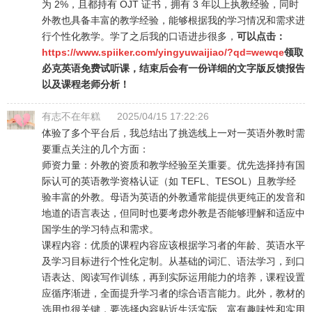
为 2%，且都持有 OJT 证书，拥有 3 年以上执教经验，同时
外教也具备丰富的教学经验，能够根据我的学习情况和需求进
行个性化教学。学了之后我的口语进步很多，
可以点击：
https://www.spiiker.com/yingyuwaijiao/?qd=wewq
e
领取
必克英语免费试听课，结束后会有一份详细的文字版反馈报告
以及课程老师分析！
有志不在年糕
2025/04/15 17:22:26
体验了多个平台后，我总结出了挑选线上一对一英语外教时需
要重点关注的几个方面：
师资力量：外教的资质和教学经验至关重要。优先选择持有国
际认可的英语教学资格认证（如 TEFL、TESOL）且教学经
验丰富的外教。母语为英语的外教通常能提供更纯正的发音和
地道的语言表达，但同时也要考虑外教是否能够理解和适应中
国学生的学习特点和需求。
课程内容：优质的课程内容应该根据学习者的年龄、英语水平
及学习目标进行个性化定制。从基础的词汇、语法学习，到口
语表达、阅读写作训练，再到实际运用能力的培养，课程设置
应循序渐进，全面提升学习者的综合语言能力。此外，教材的
选用也很关键，要选择内容贴近生活实际、富有趣味性和实用