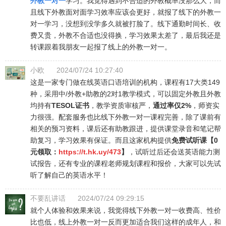
外教一对一
学习。我觉得遇到不合适的外教概率没那么大，而
且线下外教面对面学习效率应该会更好，就报了线下的外教一
对一学习，没想到没学多久就被打脸了。线下通勤时间长、收
费又贵，外教不合适也没得换，学习效果太差了，最后我还是
转课跟着我朋友一起报了线上的外教一对一。
小欧
2024/07/24 10:27:40
这是一家专门做在线英语口语培训的机构，课程有17大类149
种，采用中/外教+助教的2对1教学模式，可以固定外教且外教
均持有
TESOL证书
，教学资质审核严，
通过率仅2%
，师资实
力很强。配套服务也比线下外教一对一课程完善，除了课前有
相关的预习资料，课后还有助教跟进，提供课堂录音和笔记帮
助复习，学习效果有保证。而且这家机构提供
免费试听课【0
元领取：
https://t.hk.uy/473
】
，试听过后还会送英语能力测
试报告，还有专业的课程老师规划课程和报价，大家可以先试
听了解自己的英语水平！
不要乱讲话
2024/07/24 09:29:15
就个人体验和效果来说，我觉得线下外教一对一收费高、性价
比也低，线上外教一对一反而更加适合我们这样的成年人，和