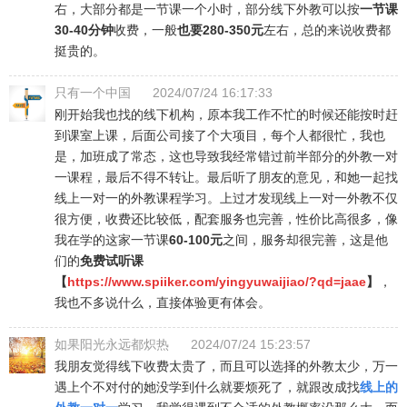
右，大部分都是一节课一个小时，部分线下外教可以按
一节课
30-40分钟
收费，一般
也要280-350元
左右，总的来说收费都
挺贵的。
只有一个中国
2024/07/24 16:17:33
刚开始我也找的线下机构，原本我工作不忙的时候还能按时赶
到课室上课，后面公司接了个大项目，每个人都很忙，我也
是，加班成了常态，这也导致我经常错过前半部分的外教一对
一课程，最后不得不转让。最后听了朋友的意见，和她一起找
线上一对一的外教课程学习。上过才发现线上一对一外教不仅
很方便，收费还比较低，配套服务也完善，性价比高很多，像
我在学的这家一节课
60-100元
之间，服务却很完善，这是他
们的
免费试听课
【
https://www.spiiker.com/yingyuwaijiao/?qd=jaae
】
，
我也不多说什么，直接体验更有体会。
如果阳光永远都炽热
2024/07/24 15:23:57
我朋友觉得线下收费太贵了，而且可以选择的外教太少，万一
遇上个不对付的她没学到什么就要烦死了，就跟改成找
线上的