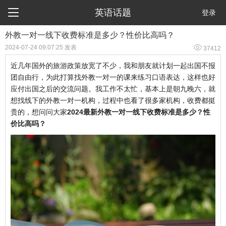

英语话题
登录
外教一对一线下收费标准是多少？性价比高吗？

2024-07-24 09:07:25 发表
37412
近几年国外的旅游政策放宽了不少，我和朋友就计划一起出国不报
团自由行，为此打算找外教一对一的课来练习口语表达，这样也好
应付出国之后的交流问题。我工作不太忙，基本上是朝九晚六，就
想找线下的外教一对一机构，过程中也看了很多家机构，收费都挺
贵的，想问问大家
2024最新外教一对一线下收费标准是多少？性
价比高吗？