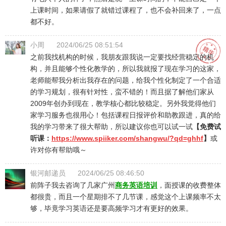
上课时间，如果请假了就错过课程了，也不会补回来了，一点
都不好。
小周
2024/06/25 08:51:54
之前我找机构的时候，我朋友跟我说一定要找经营稳定的机
构，并且能够个性化教学的，所以我就报了现在学习的这家，
老师能帮我分析出我存在的问题，给我个性化制定了一个合适
的学习规划，很有针对性，蛮不错的！而且据了解他们家从
2009年创办到现在，教学核心都比较稳定。另外我觉得他们
家学习服务也很用心！包括课程日报评价和助教跟进，真的给
我的学习带来了很大帮助，所以建议你也可以试一试
【免费试
听课：
https://www.spiiker.com/shangwu/?qd=ghhf
】
或
许对你有帮助哦～
银河邮递员
2024/06/25 08:46:50
前阵子我去咨询了几家广州
商务英语培训
，面授课的收费整体
都很贵，而且一个星期排不了几节课，感觉这个上课频率不太
够，毕竟学习英语还是要高频学习才有更好的效果。