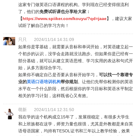
这家专门做英语口语课程的机构。学到现在已经变得很流利
了，他们的
免费试听课也分享给大家：
【
https://www.spiiker.com/kouyu/?qd=jaae
】
，建议大家
试听了解自己的学习方向！
只只
2024/11/14 14:31:09
如果你是零基础，就需要从音标和单词开始，对英语建立起一
个初步的认识，没学会走路就没法跑步。但如果你是已经有一
部分基础，就可以从建立英语思维、学习实用的表达和句式开
始，从多方面综合学习。
如果你不确定自己是否要从音标开始学习，
可以找一个靠谱专
业的
英语口语培训机构
帮你规划
。让他们先帮你检测你的英语
水平在一个什么阶段，然后根据你的学习目标和英语水平制定
相关的学习计划，这样既省心又有效。
萌新
2024/11/14 12:31:50
我在学的这个机构成立15年了，发展很稳定，有很多大学生
和上班族都在这学，师资力量也很强，尤其是外教都是来自英
语母语国家，均持有TESOL证书和三年以上教学经验，效果