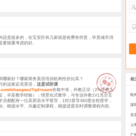
构还是挺多的，在宝安区有几家就是收费有些贵，毕竟城市消
是要慎重考虑的好。
训哪家好？哪家商务英语培训机构性价比高？
相
习的这家必克英语，
这是试听课
er.com/shangwu/?qd=saon
价格中肯，外教正宗（2%外教入
证，丰富教学经验）；情景化式教学，与专业外教1V1充分互
杭
学员都配有一位高英语水平督导，1对1督导360度全程督学，
深
标。根据水平、兴趣定制课程，根据进度实时调整课程内容。
上