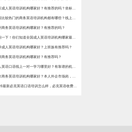
重庆成人英语培训机构哪家好？有推荐的吗？坐标重庆，目前在解放碑一家外贸公司做跟单
目前比较热门的商务英语培训机构都有哪些？线上好吗？还是线下呢？
州商务英语培训机构哪家好？有推荐的吗？
想问一下！你们知道全国成人英语培训机构哪家最好吗？收费多少呢？
沙成人英语培训机构哪家好？上班族有推荐吗？
圳商务英语培训机构哪家好？有推荐吗？
成人英语口语线上一对一学习哪里好？有靠谱的机构可以推荐吗？
​北京商务英语培训机构哪家好？本人外企市场岗，急需提升谈判和汇报口语，求真实体验分享，广告勿扰，谢谢
2026最新必克英语口语培训怎么样，必克英语收费价格多少？