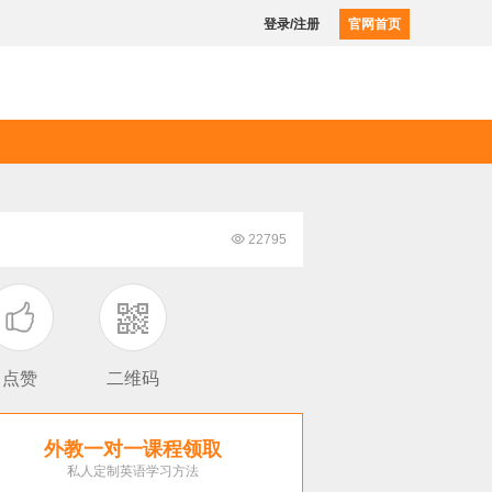
登录/注册
官网首页

22795

点赞
二维码
外教一对一课程领取
私人定制英语学习方法