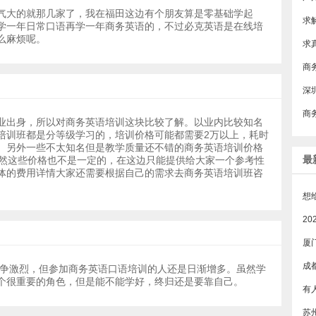
气大的就那几家了，我在福田这边有个朋友算是零基础学起
学一年日常口语再学一年商务英语的，不过必克英语是在线培
么麻烦呢。
​
深
​
业出身，所以对商务英语培训这块比较了解。以业内比较知名
培训班都是分等级学习的，培训价格可能都需要2万以上，耗时
。另外一些不太知名但是教学质量还不错的商务英语培训价格
最
当然这些价格也不是一定的，在这边只能提供给大家一个参考性
体的费用详情大家还需要根据自己的需求去商务英语培训班咨
厦
成
争激烈，但参加商务英语口语培训的人还是日渐增多。虽然学
个很重要的角色，但是能不能学好，终归还是要靠自己。