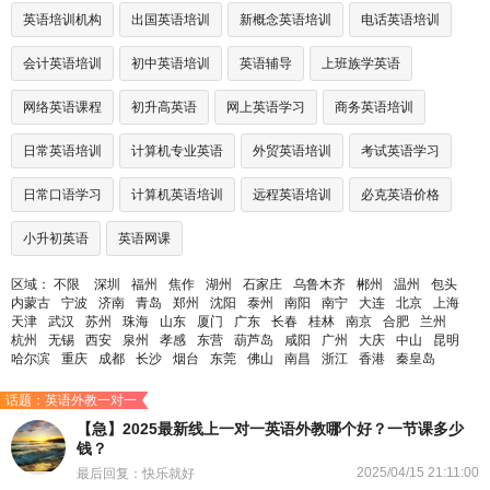
英语培训机构
出国英语培训
新概念英语培训
电话英语培训
会计英语培训
初中英语培训
英语辅导
上班族学英语
网络英语课程
初升高英语
网上英语学习
商务英语培训
日常英语培训
计算机专业英语
外贸英语培训
考试英语学习
日常口语学习
计算机英语培训
远程英语培训
必克英语价格
小升初英语
英语网课
区域：
不限
深圳
福州
焦作
湖州
石家庄
乌鲁木齐
郴州
温州
包头
内蒙古
宁波
济南
青岛
郑州
沈阳
泰州
南阳
南宁
大连
北京
上海
天津
武汉
苏州
珠海
山东
厦门
广东
长春
桂林
南京
合肥
兰州
杭州
无锡
西安
泉州
孝感
东营
葫芦岛
咸阳
广州
大庆
中山
昆明
哈尔滨
重庆
成都
长沙
烟台
东莞
佛山
南昌
浙江
香港
秦皇岛
话题：英语外教一对一
【急】2025最新线上一对一英语外教哪个好？一节课多少
钱？
2025/04/15 21:11:00
最后回复：快乐就好