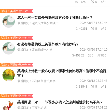

34259

5

2
话题：英语外教一对一
成人一对一英语外教课有没有必要？性价比高吗？
2024/08/27 17:50:44
最后回复：超级无敌美少女战士

40351

5

2
话题：英语外教一对一
有没有靠谱的线上英语外教？有推荐吗？
2024/08/20 17:14:10
最后回复：雾都物理七个八

45252

5

820
话题：英语外教一对一
英语线上外教一般咋收费？哪家性价比最高？选哪个不会踩
雷？
2024/08/12 22:38:48
最后回复：不知道取什么名字

38543

5

1
话题：英语外教一对一
英语网课一对一一节课多少钱？怎么判断性价比高不高？
2024/08/09 17:01:21
最后回复：不要乱讲话