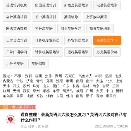
英语培训机构
出国英语培训
新概念英语培训
电话英语培训
会计英语培训
初中英语培训
英语辅导
上班族学英语
网络英语课程
初升高英语
网上英语学习
商务英语培训
日常英语培训
计算机专业英语
外贸英语培训
考试英语学习
日常口语学习
计算机英语培训
远程英语培训
必克英语价格
小升初英语
英语网课
区域：
不限
深圳
福州
焦作
湖州
石家庄
乌鲁木齐
郴州
温州
包头
内蒙古
宁波
济南
青岛
郑州
沈阳
泰州
南阳
南宁
大连
北京
上海
天津
武汉
苏州
珠海
山东
厦门
广东
长春
桂林
南京
合肥
兰州
杭州
无锡
西安
泉州
孝感
东营
葫芦岛
咸阳
广州
大庆
中山
昆明
哈尔滨
重庆
成都
长沙
烟台
东莞
佛山
南昌
浙江
香港
秦皇岛
话题：考试英语学习
通宵整理！最新英语四六级怎么复习？英语四六级对自己有
什么作用？
2021/09/09 17:36:36
最后回复：四只瞄