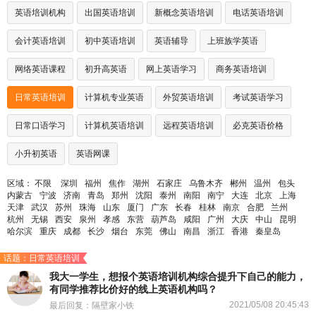
英语培训机构
出国英语培训
新概念英语培训
电话英语培训
会计英语培训
初中英语培训
英语辅导
上班族学英语
网络英语课程
初升高英语
网上英语学习
商务英语培训
日常英语培训
计算机专业英语
外贸英语培训
考试英语学习
日常口语学习
计算机英语培训
远程英语培训
必克英语价格
小升初英语
英语网课
区域：
不限
深圳
福州
焦作
湖州
石家庄
乌鲁木齐
郴州
温州
包头
内蒙古
宁波
济南
青岛
郑州
沈阳
泰州
南阳
南宁
大连
北京
上海
天津
武汉
苏州
珠海
山东
厦门
广东
长春
桂林
南京
合肥
兰州
杭州
无锡
西安
泉州
孝感
东营
葫芦岛
咸阳
广州
大庆
中山
昆明
哈尔滨
重庆
成都
长沙
烟台
东莞
佛山
南昌
浙江
香港
秦皇岛
话题：日常英语培训
我大一学生，想报个英语培训机构综合提升下自己的能力，
有同学推荐比价好的线上英语机构吗？
2021/05/08 20:45:43
最后回复：隔壁家小铁