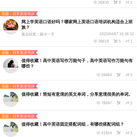

35830

3

2
话题：日常英语培训
网上学英语口语好吗？哪家网上英语口语培训机构适合上班
族？
2020/04/07 16:38:32
最后回复：最冷一天

38819

5

1
话题：日常英语培训
值得收藏！高中英语写作万能句子，高中英语写作万能句有
哪些？

39964


2
话题：日常英语培训
值得收藏！简短有意境的英文单词，分享意境很美的单词。

78897


2
话题：日常英语培训
值得收藏！高中英语固定搭配词组，有哪些搭配词组？

41924


2