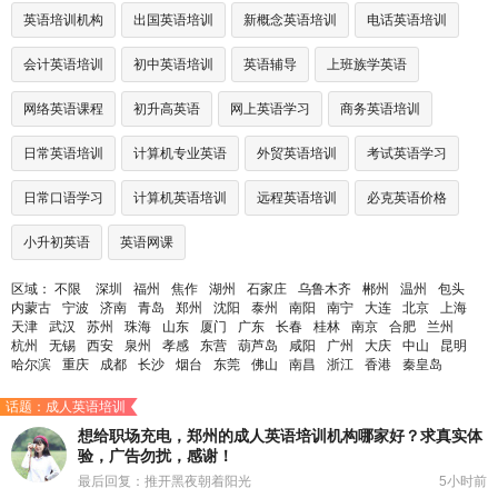
英语培训机构
出国英语培训
新概念英语培训
电话英语培训
会计英语培训
初中英语培训
英语辅导
上班族学英语
网络英语课程
初升高英语
网上英语学习
商务英语培训
日常英语培训
计算机专业英语
外贸英语培训
考试英语学习
日常口语学习
计算机英语培训
远程英语培训
必克英语价格
小升初英语
英语网课
区域：
不限
深圳
福州
焦作
湖州
石家庄
乌鲁木齐
郴州
温州
包头
内蒙古
宁波
济南
青岛
郑州
沈阳
泰州
南阳
南宁
大连
北京
上海
天津
武汉
苏州
珠海
山东
厦门
广东
长春
桂林
南京
合肥
兰州
杭州
无锡
西安
泉州
孝感
东营
葫芦岛
咸阳
广州
大庆
中山
昆明
哈尔滨
重庆
成都
长沙
烟台
东莞
佛山
南昌
浙江
香港
秦皇岛
话题：成人英语培训
想给职场充电，郑州的成人英语培训机构哪家好？求真实体
验，广告勿扰，感谢！
最后回复：推开黑夜朝着阳光
5小时前