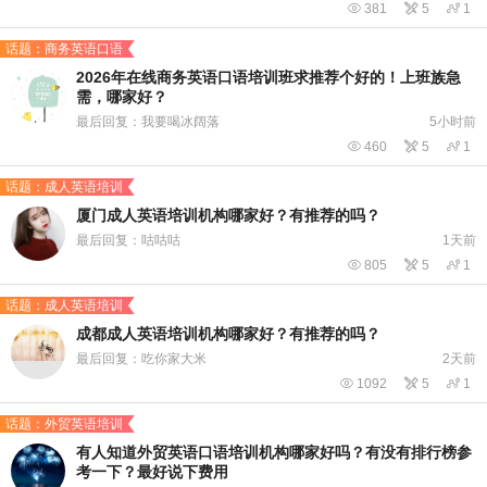

381

5

1
话题：商务英语口语
2026年在线商务英语口语培训班求推荐个好的！上班族急
需，哪家好？
最后回复：我要喝冰阔落
5小时前

460

5

1
话题：成人英语培训
厦门成人英语培训机构哪家好？有推荐的吗？
最后回复：咕咕咕
1天前

805

5

1
话题：成人英语培训
成都成人英语培训机构哪家好？有推荐的吗？
最后回复：吃你家大米
2天前

1092

5

1
话题：外贸英语培训
有人知道外贸英语口语培训机构哪家好吗？有没有排行榜参
考一下？最好说下费用