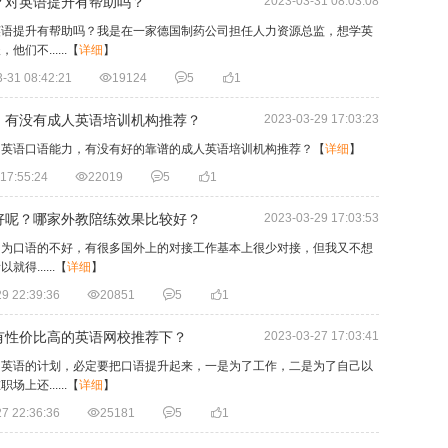
？对英语提升有帮助吗？
2023-03-31 08:03:08
英语提升有帮助吗？我是在一家德国制药公司担任人力资源总监，想学英
不......
【
详细
】
-31 08:42:21

19124

5

1
，有没有成人英语培训机构推荐？
2023-03-29 17:03:23
的英语口语能力，有没有好的靠谱的成人英语培训机构推荐？
【
详细
】
17:55:24

22019

5

1
好呢？哪家外教陪练效果比较好？
2023-03-29 17:03:53
因为口语的不好，有很多国外上的对接工作基本上很少对接，但我又不想
......
【
详细
】
9 22:39:36

20851

5

1
有性价比高的英语网校推荐下？
2023-03-27 17:03:41
习英语的计划，必定要把口语提升起来，一是为了工作，二是为了自己以
还......
【
详细
】
7 22:36:36

25181

5

1