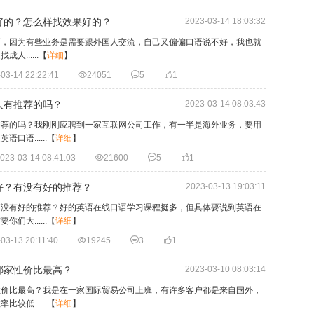
好的？怎么样找效果好的？
2023-03-14 18:03:32
师，因为有些业务是需要跟外国人交流，自己又偏偏口语说不好，我也就
......
【
详细
】
03-14 22:22:41

24051

5

1
人有推荐的吗？
2023-03-14 08:03:43
推荐的吗？我刚刚应聘到一家互联网公司工作，有一半是海外业务，要用
语......
【
详细
】
023-03-14 08:41:03

21600

5

1
好？有没有好的推荐？
2023-03-13 19:03:11
有没有好的推荐？好的英语在线口语学习课程挺多，但具体要说到英语在
大......
【
详细
】
03-13 20:11:40

19245

3

1
哪家性价比最高？
2023-03-10 08:03:14
性价比最高？我是在一家国际贸易公司上班，有许多客户都是来自国外，
低......
【
详细
】