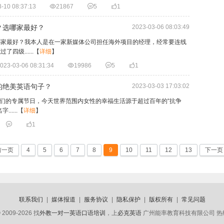
-10 08:37:13

21867

5

1
？选哪家最好？
2023-03-06 08:03:49
哪家最好？我本人是在一家新媒体公司担任海外项目的经理，经常要连线
级......
【
详细
】
023-03-06 08:31:34

19986

5

1
的绝美英语句子？
2023-03-03 17:03:02
天”们的专属节日，今天世界范围内女性的幸福生活源于超过百年的“抗争
....
【
详细
】


1
前一页
4
5
6
7
8
9
10
11
12
13
下一页
联系我们
|
媒体报道
|
服务协议
|
隐私保护
|
版权所有
|
常见问题
 2009-2026 找
外教一对一英语口语培训
，上
必克英语
广州能率教育科技有限公司 热线电话