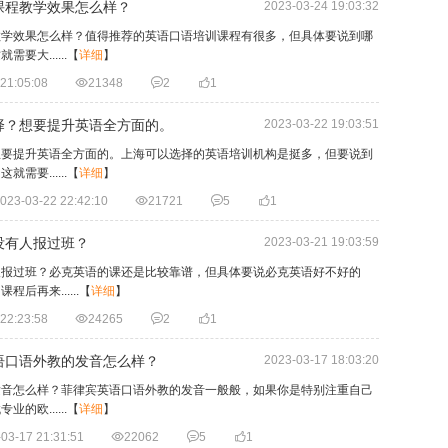
课程教学效果怎么样？
2023-03-24 19:03:32
教学效果怎么样？值得推荐的英语口语培训课程有很多，但具体要说到哪
大......
【
详细
】
21:05:08

21348

2

1
择？想要提升英语全方面的。
2023-03-22 19:03:51
想要提升英语全方面的。上海可以选择的英语培训机构是挺多，但要说到
要......
【
详细
】
023-03-22 22:42:10

21721

5

1
没有人报过班？
2023-03-21 19:03:59
人报过班？必克英语的课还是比较靠谱，但具体要说必克英语好不好的
再来......
【
详细
】
22:23:58

24265

2

1
语口语外教的发音怎么样？
2023-03-17 18:03:20
发音怎么样？菲律宾英语口语外教的发音一般般，如果你是特别注重自己
欧......
【
详细
】
03-17 21:31:51

22062

5

1