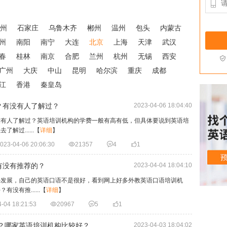

州
石家庄
乌鲁木齐
郴州
温州
包头
内蒙古
州
南阳
南宁
大连
北京
上海
天津
武汉
春
桂林
南京
合肥
兰州
杭州
无锡
西安

广州
大庆
中山
昆明
哈尔滨
重庆
成都
江
香港
秦皇岛
？有没有人了解过？
2023-04-06 18:04:40
没有人了解过？英语培训机构的学费一般有高有低，但具体要说到英语培
过......
【
详细
】
023-04-06 20:06:30

21357

4

1
有没有推荐的？
2023-04-04 18:04:10
外发展，自己的英语口语不是很好，看到网上好多外教英语口语培训机
有推......
【
详细
】
-04 18:21:53

20967

5

1
好？哪家英语培训机构比较好？
2023-04-03 18:04:02