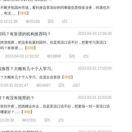
司不断开拓国外市场，看到身边英语好的同事能负责很多业务，待遇也不
......
【
详细
】
3 22:21:36

20100

5

1
班吗？有靠谱的机构推荐吗？
2023-04-03 17:04:20
做跨境电商，把业务拓展到国外。但是英语口语不行，想要学习英语口
靠谱......
【
详细
】
2023-04-03 17:31:52

19868

5

1
程推荐？大概有几十个人学习。
2023-03-31 17:03:00
荐？大概有几十个人学习。合适企业英语
【
详细
】
3-03-31 20:51:47

24687

3

57
好？有没有推荐的？
2023-03-31 15:03:05
加班到半夜，想跳槽去外企，但是英语口语不好，想要报一对一英语口语
？......
【
详细
】
15:35:38

22301

5

1