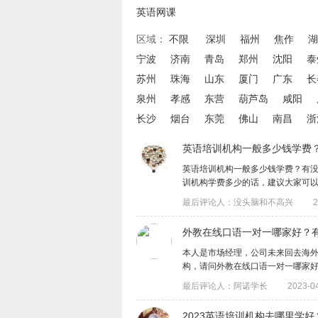
英语网课
区域：
不限
深圳
福州
焦作
湖
宁波
济南
青岛
郑州
沈阳
泰
苏州
珠海
山东
厦门
广东
长
泉州
孝感
东营
葫芦岛
咸阳
长沙
烟台
东莞
佛山
南昌
浙
英语培训机构一般多少钱学费
英语培训机构一般多少钱学费？有
训机构学费多少的话，建议大家可以去了解
最后评论人：没头脑和不高兴
2
外教在线口语一对一哪家好？
本人是市场经理，公司未来回去海
构，请问外教在线口语一对一哪家好？有没
最后评论人：阿诺学长
2023-04
2023英语培训机构去哪里学