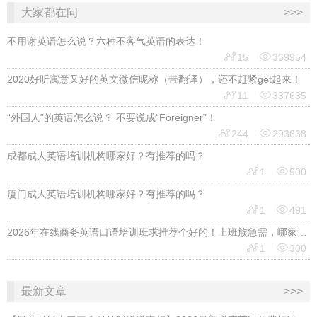
大家都在问
>>>
不用谢英语怎么说？六种不客气英语的表达！


15
369954
2020好听寓意又好的英文微信昵称（带翻译），还不赶紧get起来！


11
337635
“外国人”的英语怎么说？ 不要说成“Foreigner”！


244
293638
成都成人英语培训机构哪家好？有推荐的吗？


1
900
厦门成人英语培训机构哪家好？有推荐的吗？


1
491
2026年在线商务英语口语培训班求推荐个好的！上班族急需，哪家好？


1
300
最新文章
>>>