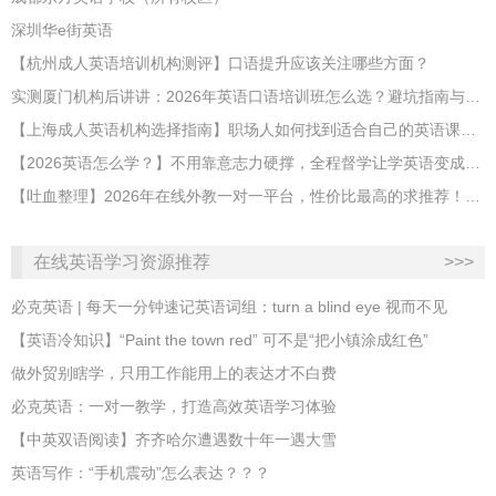
深圳华e街英语
【杭州成人英语培训机构测评】口语提升应该关注哪些方面？
实测厦门机构后讲讲：2026年英语口语培训班怎么选？避坑指南与高效学习新范式
【上海成人英语机构选择指南】职场人如何找到适合自己的英语课程？
【2026英语怎么学？】不用靠意志力硬撑，全程督学让学英语变成日常习惯
【吐血整理】2026年在线外教一对一平台，性价比最高的求推荐！哪家效果好？
在线英语学习资源推荐
>>>
必克英语 | 每天一分钟速记英语词组：turn a blind eye 视而不见
​【英语冷知识】“Paint the town red” 可不是“把小镇涂成红色”
做外贸别瞎学，只用工作能用上的表达才不白费
必克英语：一对一教学，打造高效英语学习体验
【中英双语阅读】齐齐哈尔遭遇数十年一遇大雪
英语写作：“手机震动”怎么表达？？？