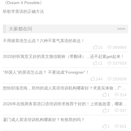
《Dream It Possible》
听歌学英语的正确方法
大家都在问
>>>
不用谢英语怎么说？六种不客气英语的表达！


15
369984
2020好听寓意又好的英文微信昵称（带翻译），还不赶紧get起来！


11
337659
“外国人”的英语怎么说？ 不要说成“Foreigner”！


244
293658
想给职场充电，郑州的成人英语培训机构哪家好？求真实体验，广告勿扰，感谢！


1
314
2026年在线商务英语口语培训班求推荐个好的！上班族急需，哪家好？


1
337
厦门成人英语培训机构哪家好？有推荐的吗？


1
601