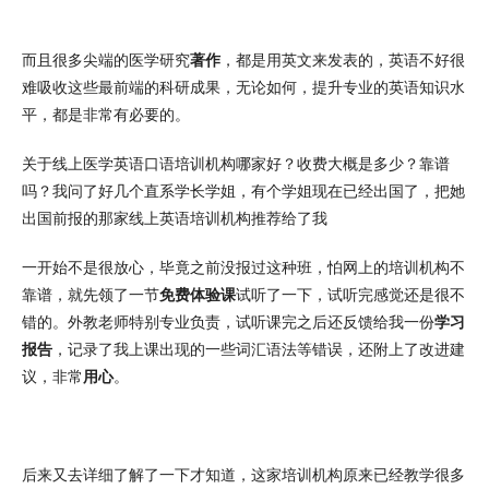
而且很多尖端的医学研究
著作
，都是用英文来发表的，英语不好很
难吸收这些最前端的科研成果，无论如何，提升专业的英语知识水
平，都是非常有必要的。
关于线上医学英语口语培训机构哪家好？收费大概是多少？靠谱
吗？我问了好几个直系学长学姐，有个学姐现在已经出国了，把她
出国前报的那家线上英语培训机构推荐给了我
一开始不是很放心，毕竟之前没报过这种班，怕网上的培训机构不
靠谱，就先领了一节
免费体验课
试听了一下，试听完感觉还是很不
错的。外教老师特别专业负责，试听课完之后还反馈给我一份
学习
报告
，记录了我上课出现的一些词汇语法等错误，还附上了改进建
议，非常
用心
。
后来又去详细了解了一下才知道，这家培训机构原来已经教学很多