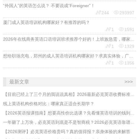
“外国人”的英语怎么说？ 不要说成“Foreigner”！


244
293997
厦门成人英语培训机构哪家好？有推荐的吗？


1
1591
2026年在线商务英语口语培训班求推荐个好的！上班族急需，哪家好？


1
1329
想给职场充电，郑州的成人英语培训机构哪家好？求真实体验，广告勿扰，感谢！


1
1356
最新文章
>>>
【目前已经上了三个月的我说说真相】2026最新必克英语收费标准多少？靠谱吗？有坑吗？
线上英语机构价格对比：哪家真正适合长期学？
【2026英语报课指南】想要高性价比选课？先看懂英语培训的钱到底花在哪
​一年砸了上万块，必克英语到底是不是智商税？2026必克英语靠谱吗？有没有效果？
【2026测评】必克英语价格贵吗？真的值得报？亲身体验的来解答