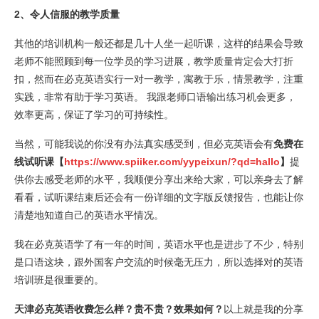
2、令人信服的教学质量
其他的培训机构一般还都是几十人坐一起听课，这样的结果会导致
老师不能照顾到每一位学员的学习进展，教学质量肯定会大打折
扣，然而在必克英语实行一对一教学，寓教于乐，情景教学，注重
实践，非常有助于学习英语。 我跟老师口语输出练习机会更多，
效率更高，保证了学习的可持续性。
当然，可能我说的你没有办法真实感受到，但必克英语会有
免费在
线试听课【
https://www.spiiker.com/yypeixun/?qd=hallo
】
提
供你去感受老师的水平，我顺便分享出来给大家，可以亲身去了解
看看，试听课结束后还会有一份详细的文字版反馈报告，也能让你
清楚地知道自己的英语水平情况。
我在必克英语学了有一年的时间，英语水平也是进步了不少，特别
是口语这块，跟外国客户交流的时候毫无压力，所以选择对的英语
培训班是很重要的。
天津必克英语收费怎么样？贵不贵？效果如何？
以上就是我的分享