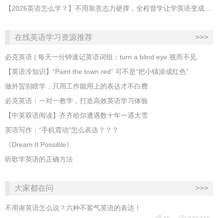
【2026英语怎么学？】不用靠意志力硬撑，全程督学让学英语变成日常习惯
在线英语学习资源推荐
>>>
必克英语 | 每天一分钟速记英语词组：turn a blind eye 视而不见
​【英语冷知识】“Paint the town red” 可不是“把小镇涂成红色”
做外贸别瞎学，只用工作能用上的表达才不白费
必克英语：一对一教学，打造高效英语学习体验
【中英双语阅读】齐齐哈尔遭遇数十年一遇大雪
英语写作：“手机震动”怎么表达？？？
《Dream It Possible》
听歌学英语的正确方法
大家都在问
>>>
不用谢英语怎么说？六种不客气英语的表达！