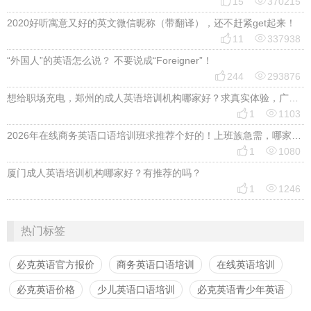


15
370215
2020好听寓意又好的英文微信昵称（带翻译），还不赶紧get起来！


11
337938
“外国人”的英语怎么说？ 不要说成“Foreigner”！


244
293876
想给职场充电，郑州的成人英语培训机构哪家好？求真实体验，广告勿扰，感谢！


1
1103
2026年在线商务英语口语培训班求推荐个好的！上班族急需，哪家好？


1
1080
厦门成人英语培训机构哪家好？有推荐的吗？


1
1246
热门标签
必克英语官方报价
商务英语口语培训
在线英语培训
必克英语价格
少儿英语口语培训
必克英语青少年英语