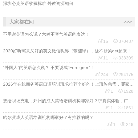
深圳必克英语收费标准 外教资源如何
大家都在问
>>>
不用谢英语怎么说？六种不客气英语的表达！


15
370487
2020好听寓意又好的英文微信昵称（带翻译），还不赶紧get起来！


11
338309
“外国人”的英语怎么说？ 不要说成“Foreigner”！


244
294175
2026年在线商务英语口语培训班求推荐个好的！上班族急需，哪家好？


1
1928
想给职场充电，郑州的成人英语培训机构哪家好？求真实体验，广告勿扰，感谢！


1
1861
哈尔滨成人英语培训机构哪家好？有推荐的吗？


1
248