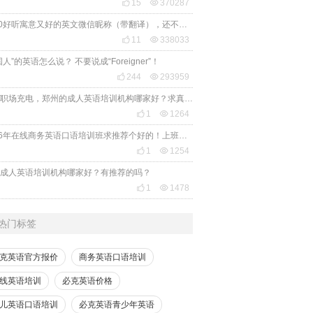

15

370287
2020好听寓意又好的英文微信昵称（带翻译），还不赶紧get起来！

11

338033
国人”的英语怎么说？ 不要说成“Foreigner”！

244

293959
想给职场充电，郑州的成人英语培训机构哪家好？求真实体验，广告勿扰，感谢！

1

1264
2026年在线商务英语口语培训班求推荐个好的！上班族急需，哪家好？

1

1254
成人英语培训机构哪家好？有推荐的吗？

1

1478
热门标签
克英语官方报价
商务英语口语培训
线英语培训
必克英语价格
儿英语口语培训
必克英语青少年英语