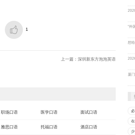
“外

1
上一篇：深圳新东方泡泡英语
厦门
必
职场口语
医学口语
面试口语
在
雅思口语
托福口语
酒店口语
少