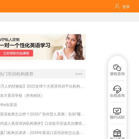

登录

热门培训机构推荐
>>>
课程咨询
【16万人的经验贴】2022全球十大英语培训平台机构榜单，一文告诉你

东方英语学校（所有校区）
在线咨询
华e街英语

必克英语效果怎么样？2026广东外贸人亲测：告别“哑巴英语”，这才是成年人最高效的自救指南！
预约试听
【杭州成人英语培训机构测评】口语提升应该关注哪些方面？

实测厦门机构后讲讲：2026年英语口语培训班怎么选？避坑指南与高效学习新范式