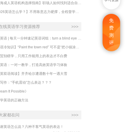
学习资源
【上海成人英语机构选择指南】职场人如何找到适合自己的英语课程？
【2026英语怎么学？】不用靠意志力硬撑，全程督学让学英语变成日常习惯
免
在线英语学习资源推荐
>>>
费
测
必克英语 | 每天一分钟速记英语词组：turn a blind eye 视而不见
评
​【英语冷知识】“Paint the town red” 可不是“把小镇涂成红色”
贸别瞎学，只用工作能用上的表达才不白费
英语：一对一教学，打造高效英语学习体验
英双语阅读】齐齐哈尔遭遇数十年一遇大雪
写作：“手机震动”怎么表达？？？
eam It Possible》
学英语的正确方法
大家都在问
>>>
谢英语怎么说？六种不客气英语的表达！