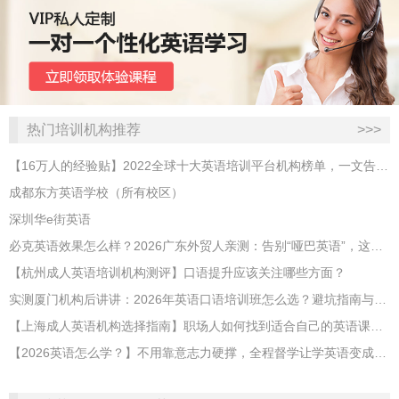
热门培训机构推荐
>>>
【16万人的经验贴】2022全球十大英语培训平台机构榜单，一文告诉你
成都东方英语学校（所有校区）
深圳华e街英语
必克英语效果怎么样？2026广东外贸人亲测：告别“哑巴英语”，这才是成年人最高效的自救指南！
【杭州成人英语培训机构测评】口语提升应该关注哪些方面？
实测厦门机构后讲讲：2026年英语口语培训班怎么选？避坑指南与高效学习新范式
【上海成人英语机构选择指南】职场人如何找到适合自己的英语课程？
【2026英语怎么学？】不用靠意志力硬撑，全程督学让学英语变成日常习惯