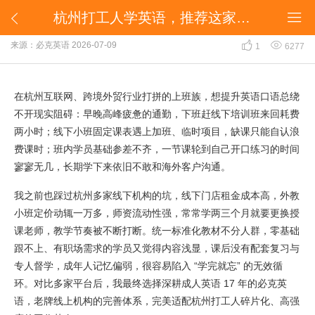
杭州打工人学英语，推荐这家十几年老牌线上机构


杭州打工人学英语，推荐这家十几年老牌线上机构


来源：必克英语
2026-07-09
1
6277
在杭州互联网、跨境外贸行业打拼的上班族，想提升英语口语总绕
不开现实阻碍：早晚高峰疲惫的通勤，下班赶线下培训班来回耗费
两小时；线下小班固定课表遇上加班、临时项目，缺课只能自认浪
费课时；班内学员基础参差不齐，一节课轮到自己开口练习的时间
寥寥无几，长期学下来依旧不敢和海外客户沟通。
我之前也踩过杭州多家线下机构的坑，线下门店租金成本高，外教
小班定价动辄一万多，师资流动性强，常常学两三个月就要更换授
课老师，教学节奏被不断打断。统一标准化教材不分人群，零基础
跟不上、有职场需求的学员又觉得内容浅显，课后没有配套复习与
专人督学，成年人记忆偏弱，很容易陷入 “学完就忘” 的无效循
环。对比多家平台后，我最终选择深耕成人英语 17 年的必克英
语，老牌线上机构的完善体系，完美适配杭州打工人碎片化、高强