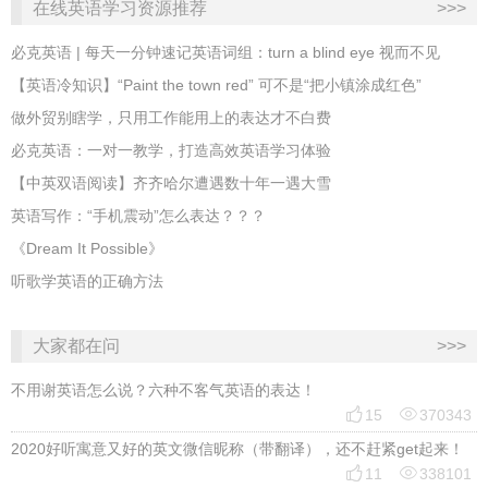
在线英语学习资源推荐
>>>
必克英语 | 每天一分钟速记英语词组：turn a blind eye 视而不见
​【英语冷知识】“Paint the town red” 可不是“把小镇涂成红色”
做外贸别瞎学，只用工作能用上的表达才不白费
必克英语：一对一教学，打造高效英语学习体验
【中英双语阅读】齐齐哈尔遭遇数十年一遇大雪
英语写作：“手机震动”怎么表达？？？
《Dream It Possible》
听歌学英语的正确方法
大家都在问
>>>
不用谢英语怎么说？六种不客气英语的表达！


15
370343
2020好听寓意又好的英文微信昵称（带翻译），还不赶紧get起来！


11
338101