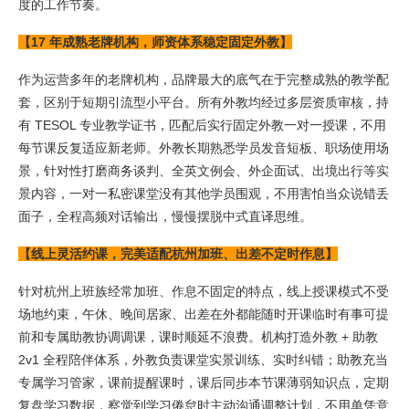
度的工作节奏。
【17 年成熟老牌机构，师资体系稳定固定外教】
作为运营多年的老牌机构，品牌最大的底气在于完整成熟的教学配
套，区别于短期引流型小平台。所有外教均经过多层资质审核，持
有 TESOL 专业教学证书，匹配后实行固定外教一对一授课，不用
每节课反复适应新老师。外教长期熟悉学员发音短板、职场使用场
景，针对性打磨商务谈判、全英文例会、外企面试、出境出行等实
景内容，一对一私密课堂没有其他学员围观，不用害怕当众说错丢
面子，全程高频对话输出，慢慢摆脱中式直译思维。
【线上灵活约课，完美适配杭州加班、出差不定时作息】
针对杭州上班族经常加班、作息不固定的特点，线上授课模式不受
场地约束，午休、晚间居家、出差在外都能随时开课临时有事可提
前和专属助教协调调课，课时顺延不浪费。机构打造外教 + 助教
2v1 全程陪伴体系，外教负责课堂实景训练、实时纠错；助教充当
专属学习管家，课前提醒课时，课后同步本节课薄弱知识点，定期
复盘学习数据，察觉到学习倦怠时主动沟通调整计划，不用单凭意