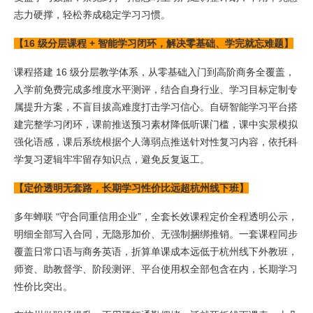
志力硬撑，轻松养成稳定学习习惯。
【16 级分层课程 + 智能学习闭环，解决零基础、学完就忘难题】
课程搭建 16 级分层教学体系，从零基础入门到高阶商务全覆盖，
入学前免费完成多维度水平测评，结合自身行业、学习目标定制专
属提升方案，不盲目拔高难度打击学习信心。自研智能学习平台搭
建完整学习闭环，课前推送预习素材降低听课门槛，课中实景模拟
强化语感，课后系统根据个人薄弱点推送针对性复习内容，依托科
学复习逻辑牢牢留存知识点，避免反复返工。
【定价透明无套路，长期学习性价比远超杭州线下班】
多年蝉联 “守合同重信用企业”，全套长效课程定价全程透明公示，
明细全部写入合同，无隐形加价、无强制捆绑推销。一套课程同步
覆盖日常口语与商务英语，折算单课成本远低于杭州线下外教班，
师资、助教督学、阶段测评、平台使用权全部包含在内，长期学习
性价比突出。