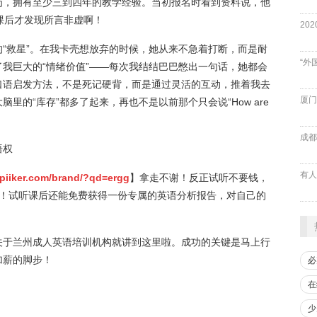
岗，拥有至少三到四年的教学经验。当初报名时看到资料说，他
课后才发现所言非虚啊！
“救星”。在我卡壳想放弃的时候，她从来不急着打断，而是耐
“外
我巨大的“情绪价值”——每次我结结巴巴憋出一句话，她都会
口语启发方法，不是死记硬背，而是通过灵活的互动，推着我去
厦门
里的“库存”都多了起来，再也不是以前那个只会说“How are
成都
语权
spiiker.com/brand/?qd=ergg
】拿走不谢！反正试听不要钱，
助！试听课后还能免费获得一份专属的英语分析报告，对自己的
关于兰州成人英语培训机构就讲到这里啦。成功的关键是马上行
加薪的脚步！
必
在
少