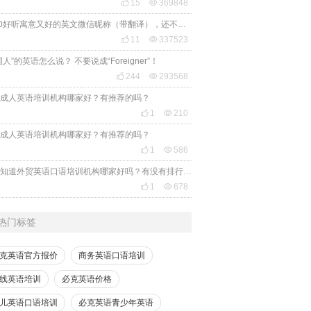

15

369848
2020好听寓意又好的英文微信昵称（带翻译），还不赶紧get起来！

11

337523
国人”的英语怎么说？ 不要说成“Foreigner”！

244

293568
成人英语培训机构哪家好？有推荐的吗？

1

210
成人英语培训机构哪家好？有推荐的吗？

1

586
有人知道外贸英语口语培训机构哪家好吗？有没有排行榜参考一下？最好说下费用

1

678
热门标签
克英语官方报价
商务英语口语培训
线英语培训
必克英语价格
儿英语口语培训
必克英语青少年英语