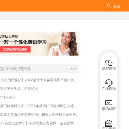

登录

热门培训机构推荐
>>>
课程咨询
【16万人的经验贴】2022全球十大英语培训平台机构榜单，一文告诉你

东方英语学校（所有校区）
在线咨询
华e街英语

实测厦门机构后讲讲：2026年英语口语培训班怎么选？避坑指南与高效学习新范式
预约试听
【上海成人英语机构选择指南】职场人如何找到适合自己的英语课程？

【2026英语怎么学？】不用靠意志力硬撑，全程督学让学英语变成日常习惯