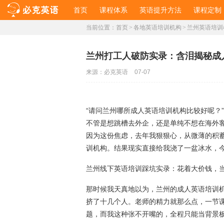
首页
课程体系
英语提升方法
课程定制
当前位置：
首页
>
各地英语培训机构
>
兰州英语培训
兰州打工人破防实录：含泪揭秘成
来源：
必克英语
07-07
“请问兰州哪所成人英语培训机构比较好呢？
不管是想跳槽去外企，还是单纯不想在海外
因为这份焦虑，去年我狠狠心，从微薄的积蓄
训机构。结果现实直接给我浇了一盆冰水，
兰州线下英语培训踩坑实录：花着大价钱，
那时候我天真地以为，兰州的成人英语培训
挤了十几个人。老师的精力就那么点，一节
题，而我这种张不开嘴的，全程只能当背景