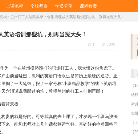
上课流程
全球师资
学员分享
课程收费
机构
>
兰州打工人破防实录：含泪揭秘成人英语培训那些坑，别再当冤大头！
人英语培训那些坑，别再当冤大头！

1

6006
”作为一个在兰州摸爬滚打的职场打工人，我太懂这份焦虑了。
客户面前当哑巴，流利的英语口语永远是简历上最硬的通货。正
里掏了一大笔钱，报了一家号称“小班精品教学”的线下英语培
今天含泪说说我踩过的坑，希望兰州的打工人们别再踩！
成都
当着背景板
深圳
机构贵的就是好的。可等我真的去上课了，才发现一个班乌泱泱
课下来，能和老师对上几句话都算运气好。基础好的抢着回答问
板。