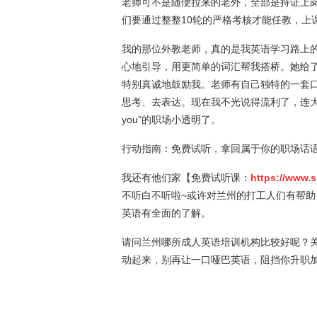
老师可不是随便拉来的老外，全部是持证上
们要通过整整10轮的严格考核才能任教，上
我的那位外教老师，真的是我英语学习路上的
心地引导，用更简单的词汇帮我搭桥。她给了
特别真诚地鼓励我。老师有自己独特的一套
思考、去表达。现在我不光说得流利了，连大脑
you”的职场小透明了。
行动指南：免费试听，拿回属于你的职场话
我还有他们家【免费试听课：
https://www.
不听白不听啦~或许对兰州的打工人们有帮
英语有全面的了解。
请问兰州哪所成人英语培训机构比较好呢？
动起来，别再让一口哑巴英语，阻挡你升职