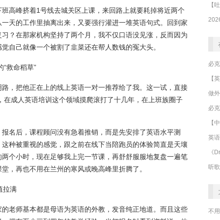
下班高峰挤着1号线去城关区上课，来回路上就要耗掉将近两个
从一天的工作里抽离出来，又要强行灌进一堆英语句式。回到家
复习？在那家机构坚持了两个月，我不仅口语没见涨，反而因为
感觉自己就像一个被割了韭菜还在帮人数钱的冤大头。
“救命稻草”
明路，把他正在上的线上英语一对一推荐给了我。这一试，直接
做外
了，在成人英语培训这个领域摸爬滚打了十几年，在上班族圈子
必克
【中
。报名后，课程顾问没有急着推销，而是先安排了英语水平测
英语
。这种被重视的感觉，跟之前在线下当陪跑员的体验简直是天壤
《Dr
的两个小时，现在足够我上完一节课，再舒舒服服地复盘一遍笔
听歌
入课堂，再也不用在兰州的寒风或晚高峰里折腾了。
值拉满
家的老师基本都是母语为英语的外教，发音纯正地道。而且这些
不用