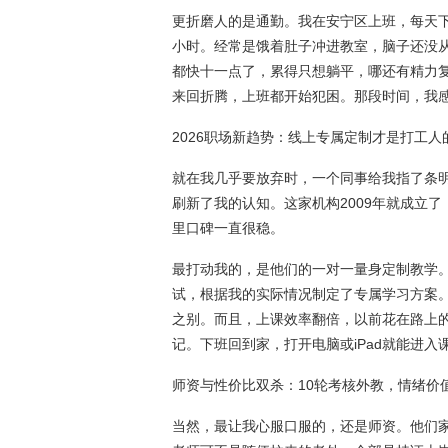
更折磨人的是通勤。我在安宁区上班，每天
小时。经常是饿着肚子冲进教室，脑子还没
都快十一点了，累得只想躺平，哪还有精力
来回折腾，上班都开始犯困。那段时间，我
2026职场新趋势：线上专属定制才是打工人的
就在我几乎要放弃时，一个同事给我指了条
刷新了我的认知。这家机构2009年就成立
里口碑一直很稳。
最打动我的，是他们的一对一量身定制教学
试，根据我的实际情况制定了专属学习方案
之别。而且，上课效率翻倍，以前花在路上
记。下班回到家，打开电脑或iPad就能进
师资与性价比双杀：10轮考核外教，情绪价
当然，最让我心服口服的，还是师资。他们