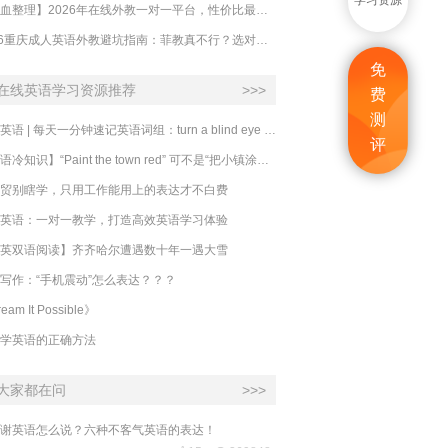
学习资源
【吐血整理】2026年在线外教一对一平台，性价比最高的求推荐！哪家效果好？
2026重庆成人英语外教避坑指南：菲教真不行？选对系统比国籍重要100倍！
免
在线英语学习资源推荐
>>>
费
测
必克英语 | 每天一分钟速记英语词组：turn a blind eye 视而不见
评
​【英语冷知识】“Paint the town red” 可不是“把小镇涂成红色”
贸别瞎学，只用工作能用上的表达才不白费
英语：一对一教学，打造高效英语学习体验
英双语阅读】齐齐哈尔遭遇数十年一遇大雪
写作：“手机震动”怎么表达？？？
eam It Possible》
学英语的正确方法
大家都在问
>>>
谢英语怎么说？六种不客气英语的表达！