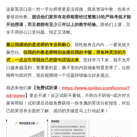
这家英语口语一对一平台师资更是没得挑，既有资深中教，也有大
量母语外教。
据说他们家所有老师都要经过整整10轮严格考核才能
开始授课，而且都拥有至少三年以上的教学经验。
跟他们上课，完
全不用担心口音问题，纯正又清晰。
最让我感动的是老师的专业和耐心
。我性格有点内向，一紧张就大
脑空白。
但我的外教老师特别会接住我的卡顿，用各种灵活的方
式，一点点引导我自己把那句话说出来
。坚持学习下来，我不光开
口越来越流利，更重要的是，脑子里的内容储备明显变厚了，以前
聊两句就词穷，现在能围绕一个话题持续输出好多观点。
我还有他们家
【免费试听课：
https://www.spiiker.com/kouyu/?
qd=zgwo
】
拿走不谢！反正试听不要钱，不听白不听啦~或许对大
家有帮助！试听课后还能免费获得一份专属的英语分析报告，对自
己的英语有全面的了解。成功的关键是马上行动起来！