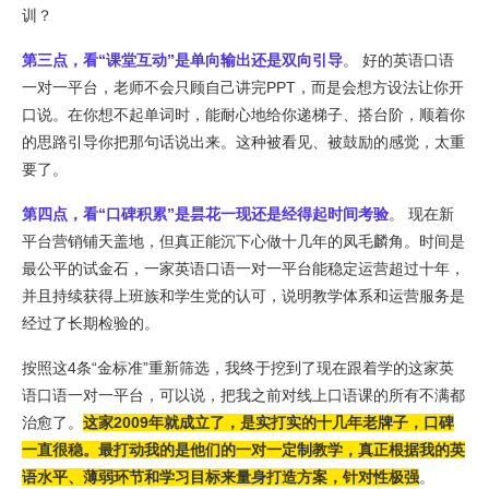
训？
第三点，看“课堂互动”是单向输出还是双向引导
。 好的英语口语
一对一平台，老师不会只顾自己讲完PPT，而是会想方设法让你开
口说。在你想不起单词时，能耐心地给你递梯子、搭台阶，顺着你
的思路引导你把那句话说出来。这种被看见、被鼓励的感觉，太重
要了。
第四点，看“口碑积累”是昙花一现还是经得起时间考验
。 现在新
平台营销铺天盖地，但真正能沉下心做十几年的凤毛麟角。时间是
最公平的试金石，一家英语口语一对一平台能稳定运营超过十年，
并且持续获得上班族和学生党的认可，说明教学体系和运营服务是
经过了长期检验的。
按照这4条“金标准”重新筛选，我终于挖到了现在跟着学的这家英
语口语一对一平台，可以说，把我之前对线上口语课的所有不满都
治愈了。
这家2009年就成立了，是实打实的十几年老牌子，口碑
一直很稳。最打动我的是他们的一对一定制教学，真正根据我的英
语水平、薄弱环节和学习目标来量身打造方案，针对性极强
。