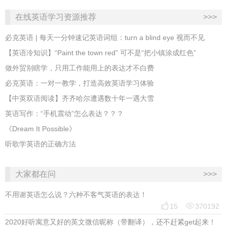
在线英语学习资源推荐
>>>
必克英语 | 每天一分钟速记英语词组：turn a blind eye 视而不见
​【英语冷知识】“Paint the town red” 可不是“把小镇涂成红色”
做外贸别瞎学，只用工作能用上的表达才不白费
必克英语：一对一教学，打造高效英语学习体验
【中英双语阅读】齐齐哈尔遭遇数十年一遇大雪
英语写作：“手机震动”怎么表达？？？
《Dream It Possible》
听歌学英语的正确方法
大家都在问
>>>
不用谢英语怎么说？六种不客气英语的表达！


15
370192
2020好听寓意又好的英文微信昵称（带翻译），还不赶紧get起来！