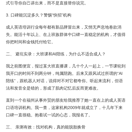
式引导你自己讲出来，而不是直接替你说完。
3. 口碑能沉淀多久？警惕“快招”机构
成人英语培训行业每年都有新品牌冒出来，又悄无声息地卷款消
失。能活十年以上、在上班族群体中口碑一直稳定的机构，才值得
你把时间和金钱托付给它。
二、 避坑实录：大班课和AI陪练，为什么不适合成人？
我之前图便宜，报过某大班直播课，几十个人一起上，一节课轮到
我开口的时间不到两分钟，纯属陪跑。后来又跟风试过所谓的“AI
陪练”，跟机器人对话，说得对不对它都夸你。听起来流利，但语
法和发音全是错的，形成了肌肉记忆后反而更难改。
直到一个在福州从事外贸的朋友给我推荐了她一直在上的成人英语
口语培训机构。我一查，这家机构2009年就成立了，十几年下来
口碑一直很稳。抱着试一试的心态，我报名了。
三、 亲测有效：找对机构，真的能脱胎换骨