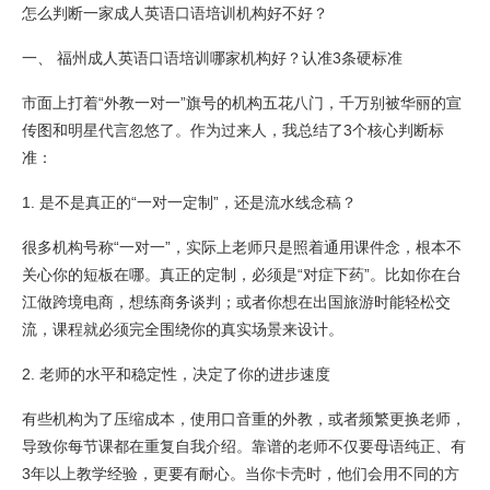
怎么判断一家成人英语口语培训机构好不好？
一、 福州成人英语口语培训哪家机构好？认准3条硬标准
市面上打着“外教一对一”旗号的机构五花八门，千万别被华丽的宣
传图和明星代言忽悠了。作为过来人，我总结了3个核心判断标
准：
1. 是不是真正的“一对一定制”，还是流水线念稿？
很多机构号称“一对一”，实际上老师只是照着通用课件念，根本不
关心你的短板在哪。真正的定制，必须是“对症下药”。比如你在台
江做跨境电商，想练商务谈判；或者你想在出国旅游时能轻松交
流，课程就必须完全围绕你的真实场景来设计。
2. 老师的水平和稳定性，决定了你的进步速度
有些机构为了压缩成本，使用口音重的外教，或者频繁更换老师，
导致你每节课都在重复自我介绍。靠谱的老师不仅要母语纯正、有
3年以上教学经验，更要有耐心。当你卡壳时，他们会用不同的方