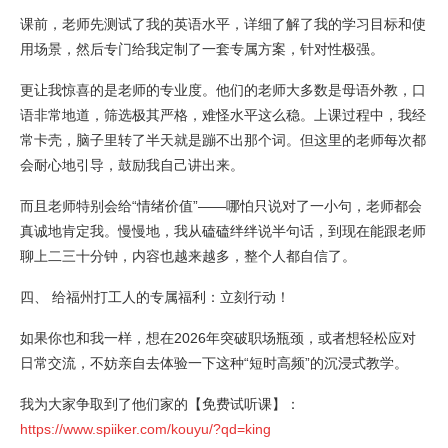
课前，老师先测试了我的英语水平，详细了解了我的学习目标和使
用场景，然后专门给我定制了一套专属方案，针对性极强。
更让我惊喜的是老师的专业度。他们的老师大多数是母语外教，口
语非常地道，筛选极其严格，难怪水平这么稳。上课过程中，我经
常卡壳，脑子里转了半天就是蹦不出那个词。但这里的老师每次都
会耐心地引导，鼓励我自己讲出来。
而且老师特别会给“情绪价值”——哪怕只说对了一小句，老师都会
真诚地肯定我。慢慢地，我从磕磕绊绊说半句话，到现在能跟老师
聊上二三十分钟，内容也越来越多，整个人都自信了。
四、 给福州打工人的专属福利：立刻行动！
如果你也和我一样，想在2026年突破职场瓶颈，或者想轻松应对
日常交流，不妨亲自去体验一下这种“短时高频”的沉浸式教学。
我为大家争取到了他们家的【免费试听课】：
https://www.spiiker.com/kouyu/?qd=king