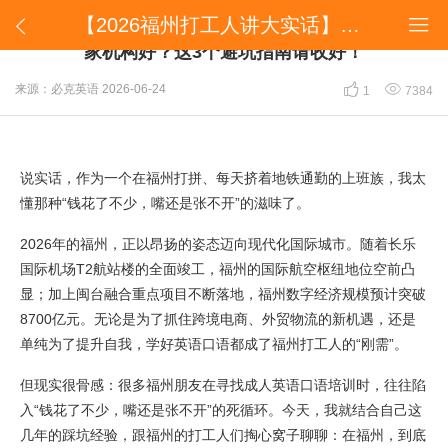
【2026福州打工人讲大实话】成人英语口语培训哪家机构好？这3个避坑指南请收好！


【2026福州打工人讲大实话】成人英语口语培训哪
家机构好？这3个避坑指南请收好！


来源：必克英语
2026-06-24
1
7384
说实话，作为一个在福州打拼、每天挤着地铁通勤的上班族，我太
懂那种“钱花了不少，嘴还是张不开”的滋味了。
2026年的福州，正以昂扬的姿态迈向现代化国际城市。随着长乐
国际机场T2航站楼的全面竣工，福州的国际航空枢纽地位空前凸
显；加上闽台融合重点项目不断落地，福州数字经济规模预计突破
8700亿元。无论是为了抓住跨境电商、外贸物流的新机遇，还是
单纯为了提升自我，学好英语口语都成了福州打工人的“刚需”。
但现实很骨感：很多福州朋友在寻找成人英语口语培训时，往往陷
入“钱花了不少，嘴还是张不开”的死循环。今天，我就结合自己这
几年的踩坑经验，跟福州的打工人们掏心窝子聊聊：在福州，到底