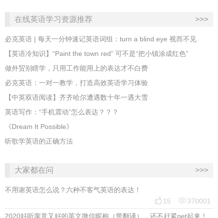
在线英语学习资源推荐
>>>
必克英语 | 每天一分钟速记英语词组：turn a blind eye 视而不见
​【英语冷知识】“Paint the town red” 可不是“把小镇涂成红色”
做外贸别瞎学，只用工作能用上的表达才不白费
必克英语：一对一教学，打造高效英语学习体验
【中英双语阅读】齐齐哈尔遭遇数十年一遇大雪
英语写作：“手机震动”怎么表达？？？
《Dream It Possible》
听歌学英语的正确方法
大家都在问
>>>
不用谢英语怎么说？六种不客气英语的表达！


15
370001
2020好听寓意又好的英文微信昵称（带翻译），还不赶紧get起来！