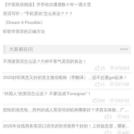
【中英双语阅读】齐齐哈尔遭遇数十年一遇大雪
英语写作：“手机震动”怎么表达？？？
《Dream It Possible》
听歌学英语的正确方法
大家都在问
>>>
不用谢英语怎么说？六种不客气英语的表达！


15
370054
2020好听寓意又好的英文微信昵称（带翻译），还不赶紧get起来！


11
337746
“外国人”的英语怎么说？ 不要说成“Foreigner”！


244
293742
想给职场充电，郑州的成人英语培训机构哪家好？求真实体验，广告勿扰，感谢！


1
401
2026年在线商务英语口语培训班求推荐个好的！上班族急需，哪家好？


1
480