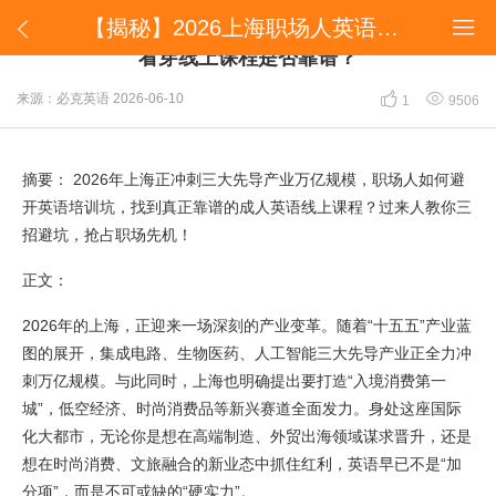
【揭秘】2026上海职场人英语进阶指南：如何一眼看穿线上课程是否靠谱？


【揭秘】2026上海职场人英语进阶指南：如何一眼
看穿线上课程是否靠谱？


来源：必克英语
2026-06-10
1
9506
摘要： 2026年上海正冲刺三大先导产业万亿规模，职场人如何避
开英语培训坑，找到真正靠谱的成人英语线上课程？过来人教你三
招避坑，抢占职场先机！
正文：
2026年的上海，正迎来一场深刻的产业变革。随着“十五五”产业蓝
图的展开，集成电路、生物医药、人工智能三大先导产业正全力冲
刺万亿规模。与此同时，上海也明确提出要打造“入境消费第一
城”，低空经济、时尚消费品等新兴赛道全面发力。身处这座国际
化大都市，无论你是想在高端制造、外贸出海领域谋求晋升，还是
想在时尚消费、文旅融合的新业态中抓住红利，英语早已不是“加
分项”，而是不可或缺的“硬实力”。