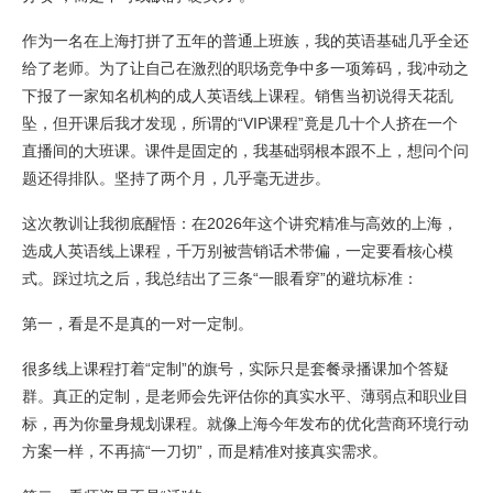
作为一名在上海打拼了五年的普通上班族，我的英语基础几乎全还
给了老师。为了让自己在激烈的职场竞争中多一项筹码，我冲动之
下报了一家知名机构的成人英语线上课程。销售当初说得天花乱
坠，但开课后我才发现，所谓的“VIP课程”竟是几十个人挤在一个
直播间的大班课。课件是固定的，我基础弱根本跟不上，想问个问
题还得排队。坚持了两个月，几乎毫无进步。
这次教训让我彻底醒悟：在2026年这个讲究精准与高效的上海，
选成人英语线上课程，千万别被营销话术带偏，一定要看核心模
式。踩过坑之后，我总结出了三条“一眼看穿”的避坑标准：
第一，看是不是真的一对一定制。
很多线上课程打着“定制”的旗号，实际只是套餐录播课加个答疑
群。真正的定制，是老师会先评估你的真实水平、薄弱点和职业目
标，再为你量身规划课程。就像上海今年发布的优化营商环境行动
方案一样，不再搞“一刀切”，而是精准对接真实需求。