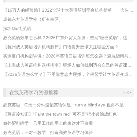
【16万人的经验贴】2022全球十大英语培训平台机构榜单，一文告诉你
成都东方英语学校（所有校区）
深圳华e街英语
必克英语效果怎么样？2026广东外贸人亲测：告别“哑巴英语”，这才是成年人最高效的自救指南！
【杭州成人英语培训机构测评】口语提升应该关注哪些方面？
实测厦门机构后讲讲：2026年英语口语培训班怎么选？避坑指南与高效学习新范式
【上海成人英语机构选择指南】职场人如何找到适合自己的英语课程？
【2026英语怎么学？】不用靠意志力硬撑，全程督学让学英语变成日常习惯
在线英语学习资源推荐
>>>
必克英语 | 每天一分钟速记英语词组：turn a blind eye 视而不见
​【英语冷知识】“Paint the town red” 可不是“把小镇涂成红色”
做外贸别瞎学，只用工作能用上的表达才不白费
必克英语：一对一教学，打造高效英语学习体验