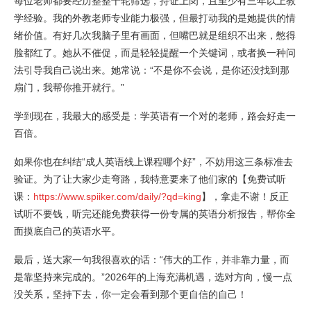
每位老师都要经历整整十轮筛选，持证上岗，且至少有三年以上教
学经验。我的外教老师专业能力极强，但最打动我的是她提供的情
绪价值。有好几次我脑子里有画面，但嘴巴就是组织不出来，憋得
脸都红了。她从不催促，而是轻轻提醒一个关键词，或者换一种问
法引导我自己说出来。她常说：“不是你不会说，是你还没找到那
扇门，我帮你推开就行。”
学到现在，我最大的感受是：学英语有一个对的老师，路会好走一
百倍。
如果你也在纠结“成人英语线上课程哪个好”，不妨用这三条标准去
验证。为了让大家少走弯路，我特意要来了他们家的【免费试听
课：
h
ttps://www.spiiker.com/daily/?qd=king
】，拿走不谢！反正
试听不要钱，听完还能免费获得一份专属的英语分析报告，帮你全
面摸底自己的英语水平。
最后，送大家一句我很喜欢的话：“伟大的工作，并非靠力量，而
是靠坚持来完成的。”2026年的上海充满机遇，选对方向，慢一点
没关系，坚持下去，你一定会看到那个更自信的自己！