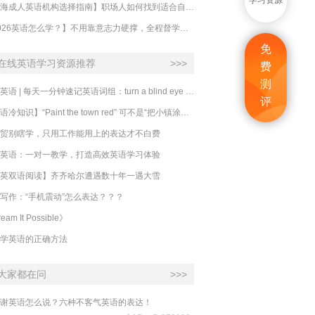
学习资源
【上海成人英语机构选择指南】职场人如何找到适合自己的英语课程？
【2026英语怎么学？】不用靠意志力硬撑，全程督学让学英语变成日常习惯
免
在线英语学习资源推荐
>>>
费
测
必克英语 | 每天一分钟速记英语词组：turn a blind eye 视而不见
评
​【英语冷知识】“Paint the town red” 可不是“把小镇涂成红色”
贸别瞎学，只用工作能用上的表达才不白费
英语：一对一教学，打造高效英语学习体验
英双语阅读】齐齐哈尔遭遇数十年一遇大雪
写作：“手机震动”怎么表达？？？
eam It Possible》
学英语的正确方法
大家都在问
>>>
谢英语怎么说？六种不客气英语的表达！