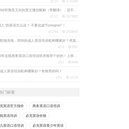

15

370180
2020好听寓意又好的英文微信昵称（带翻译），还不赶紧get起来！

11

337882
国人”的英语怎么说？ 不要说成“Foreigner”！

244

293842
想给职场充电，郑州的成人英语培训机构哪家好？求真实体验，广告勿扰，感谢！

1

982
2026年在线商务英语口语培训班求推荐个好的！上班族急需，哪家好？

1

988
成人英语培训机构哪家好？有推荐的吗？

1

1113
热门标签
克英语官方报价
商务英语口语培训
线英语培训
必克英语价格
儿英语口语培训
必克英语青少年英语