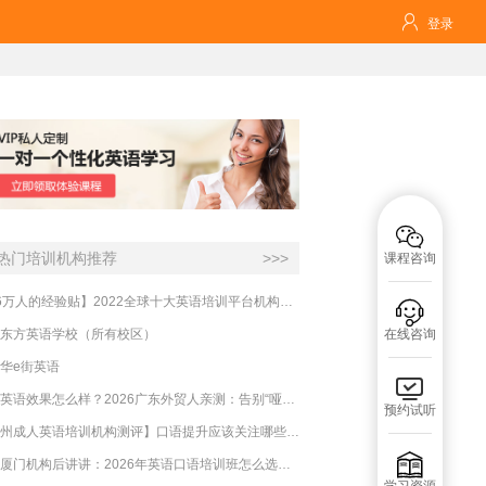

登录

热门培训机构推荐
>>>
课程咨询
【16万人的经验贴】2022全球十大英语培训平台机构榜单，一文告诉你

东方英语学校（所有校区）
在线咨询
华e街英语

必克英语效果怎么样？2026广东外贸人亲测：告别“哑巴英语”，这才是成年人最高效的自救指南！
预约试听
【杭州成人英语培训机构测评】口语提升应该关注哪些方面？

实测厦门机构后讲讲：2026年英语口语培训班怎么选？避坑指南与高效学习新范式