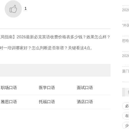

1
“外
局指南】2026最新必克英语收费价格表多少钱？效果怎么样？
对一培训哪家好？怎么判断是否靠谱？关键看这4点。
厦门
职场口语
医学口语
面试口语
雅思口语
托福口语
酒店口语
必
在
少