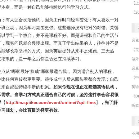
程本身，而是一种自己能够持续执行的学习方式。
力；有人适合灵活预约，因为工作时间经常变化；有人喜欢一对
小班互动，因为学习氛围更强。这些选择没有绝对的对错。关键
所以学到一半放弃，并不是课程不好。而是课程和自己的生活节
了，现实问题就会慢慢出现。而真正学出结果的人，往往并不是
己能够长期坚持的方式。因为英语提升从来不是短跑。三天热
定结果的，是一年之后你是否还在持续学习。
做外
必克
点从“哪家最好”换成“哪家最适合我”。因为适合别人的课程，
【中
往比任何宣传都更重要。很多成年人后来回头看都会发现：自己
是来自那些持续不断的积累。
如果你现在也正在筛选英语机构，
英语
际需求。当学习方式真正适合自己的时候，坚持这件事会容易很
《Dr
里
【
http://m.spiiker.com/event/online/?qd=llmx
】
，
先了解
听歌
学习规划，会比盲目选择更有效。
不用