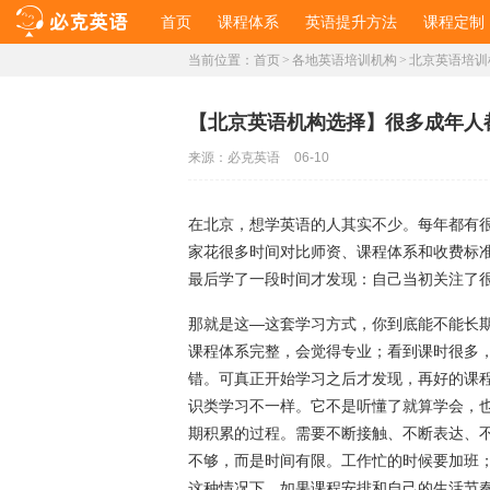
首页
课程体系
英语提升方法
课程定制
当前位置：
首页
>
各地英语培训机构
>
北京英语培训
​【北京英语机构选择】很多成年人
来源：
必克英语
06-10
在北京，想学英语的人其实不少。每年都有
家花很多时间对比师资、课程体系和收费标
最后学了一段时间才发现：自己当初关注了
那就是这—这套学习方式，你到底能不能长
课程体系完整，会觉得专业；看到课时很多
错。可真正开始学习之后才发现，再好的课
识类学习不一样。它不是听懂了就算学会，
期积累的过程。需要不断接触、不断表达、
不够，而是时间有限。工作忙的时候要加班
这种情况下，如果课程安排和自己的生活节