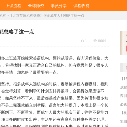
上课流程
全球师资
学员分享
课程收费
机构
>
​【北京英语机构选择】很多成年人都忽略了这一点
都忽略了这一点

1

9664
很多上班族开始搜索英语机构、预约试听课、咨询课程价格。大
准，希望找到一家真正适合自己的机构。但有意思的是，很多人
很多事情，却忽略了最重要的一点。
期坚持。很多成年人选机构的时候，容易被课程内容吸引。看到
成都
，会觉得划算；看到学习计划安排得很满，会觉得效果应该不
深圳
程，如果坚持不下来，最后都很难产生结果。因为英语和很多知
也不是上完课就能立刻掌握。语言能力的提升，本质上是一个长
不断纠正、不断重复。而成年人最大的现实问题，往往不是能力
；项目多的时候要出差；生活里还有家庭和各种事务需要处理。
奏完全不匹配，再好的规划也很难执行下去。所以很多成年人后