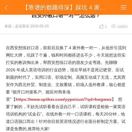
【靠谱的都藏得深】踩坑 4 家才敢说真话！2026 年西安外教口语一对一怎么选？


【靠谱的都藏得深】踩坑 4 家才敢说真话！2026 年
西安外教口语一对一怎么选？


来源：必克英语
2026-05-25
1
10603
在西安想练好口语，前前后后换了 4 家外教一对一，从低价引流到
网红大牌，坑踩了个遍，钱和时间都搭进去不少，今天就把这些实
打实的教训掏出来，帮西安想练口语的朋友少走弯路。先聊聊
2026 年成人英语培训的行业趋势，现在早就不是死记硬背、应试
刷题的时代了，实用口语、职场定制、高频互动成了主流，尤其西
安作为西北外贸、制造业、文旅重镇，职场人选外教课，核心都是
要 “能开口对接客户、能应对商务场
景”【
https://www.spiiker.com/yypeixun/?qd=kwgwwz
】 想
要了解的，不妨先试听看看合适自己不，试听课程是检验一家英语
培训机构的“试金石”。在线外教一对一口语课程，每天20分钟，地
道口语脱口而出！针对你目前英语情况进行全面分析制定方案。试
课是免费的,推荐给大家!