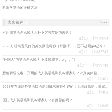
《Dream It Possible》
听歌学英语的正确方法
大家都在问
>>>
不用谢英语怎么说？六种不客气英语的表达！


15
370054
2020好听寓意又好的英文微信昵称（带翻译），还不赶紧get起来！


11
337747
“外国人”的英语怎么说？ 不要说成“Foreigner”！


244
293742
想给职场充电，郑州的成人英语培训机构哪家好？求真实体验，广告勿扰，感谢！


1
401
2026年在线商务英语口语培训班求推荐个好的！上班族急需，哪家好？


1
481
厦门成人英语培训机构哪家好？有推荐的吗？


1
836