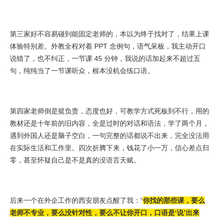
第三家好不容易碰到能固定老师的，本以为终于找对了，结果上课
体验特别差。外教全程对着 PPT 念例句，语气呆板，我主动开口
说错了，也不纠正，一节课 45 分钟，我说的话加起来不超过五
句，纯纯当了一节课听众，根本没机会练口语。
第四家老师倒是挺负责，态度也好，可教学方式死板到不行，用的
教材还是十年前的旧内容，全是过时的对话和语法，学了两个月，
遇到外国人还是脑子空白，一句完整的话都说不出来，完全没法用
在实际生活和工作里。四次折腾下来，钱花了小一万，信心差点归
零，甚至怀疑自己是不是真的没语言天赋。
后来一个在外企工作的西安朋友点醒了我：“
你找的那些课，要么
老师不专业，要么没针对性，要么不让你开口，口语是‘说’出来