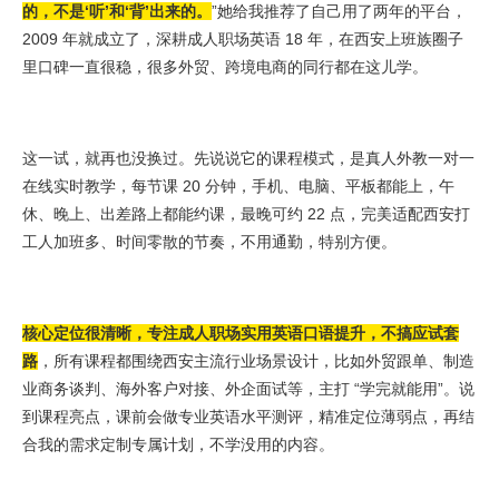
的，不是‘听’和‘背’出来的。
”她给我推荐了自己用了两年的平台，
2009 年就成立了，深耕成人职场英语 18 年，在西安上班族圈子
里口碑一直很稳，很多外贸、跨境电商的同行都在这儿学。
这一试，就再也没换过。先说说它的课程模式，是真人外教一对一
在线实时教学，每节课 20 分钟，手机、电脑、平板都能上，午
休、晚上、出差路上都能约课，最晚可约 22 点，完美适配西安打
工人加班多、时间零散的节奏，不用通勤，特别方便。
核心定位很清晰，专注成人职场实用英语口语提升，不搞应试套
路
，所有课程都围绕西安主流行业场景设计，比如外贸跟单、制造
业商务谈判、海外客户对接、外企面试等，主打 “学完就能用”。说
到课程亮点，课前会做专业英语水平测评，精准定位薄弱点，再结
合我的需求定制专属计划，不学没用的内容。