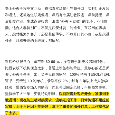
课上外教全程英文互动，模拟真实场景引导我开口，实时纠正发音
和语法，还教地道职场俚语。课后有专属助教跟进，课前提醒、课
后批改作业、生成点评报告，形成 “外教 + 助教” 的闭环，不怕偷
懒。适合人群特别广，不管是西安外贸、制造业、互联网的职场
人，想对接海外客户；还是基础薄弱、不敢开口的小白；或是想进
外企、跳槽升职的上班族，都适配。
课程价格很良心，单节课 60-99 元，没有隐形消费和强制打包，
比西安线下机构便宜太多，普通上班族都能承担。最放心的还是师
资，外教全是美、加、英等母语国家的，100% 持有 TESOL/TEFL
证书，要经过 10 轮考核，录取率仅 2%，都有 3 年以上成人教学
经验，懂西安职场人的痛点，而且可以固定老师，不用频繁更换。
坚持学了大半年，变化特别明显。
以前跟海外客户开会，紧张到不
敢说话；现在能主动对接需求、流畅汇报工作，日常沟通不用提前
写稿，上个月还因为英语好，拿下了重要的海外订单，工作底气足
了太多。