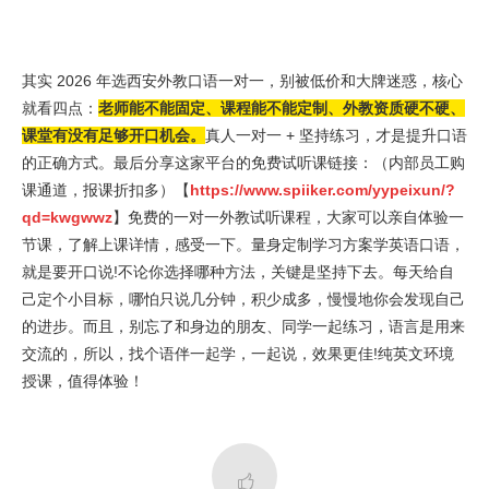
其实 2026 年选西安外教口语一对一，别被低价和大牌迷惑，核心
就看四点：
老师能不能固定、课程能不能定制、外教资质硬不硬、
课堂有没有足够开口机会。
真人一对一 + 坚持练习，才是提升口语
的正确方式。最后分享这家平台的免费试听课链接：（内部员工购
课通道，报课折扣多）【
https://www.spiiker.com/yypeixun/?
qd=kwgwwz
】免费的一对一外教试听课程，大家可以亲自体验一
节课，了解上课详情，感受一下。量身定制学习方案学英语口语，
就是要开口说!不论你选择哪种方法，关键是坚持下去。每天给自
己定个小目标，哪怕只说几分钟，积少成多，慢慢地你会发现自己
的进步。而且，别忘了和身边的朋友、同学一起练习，语言是用来
交流的，所以，找个语伴一起学，一起说，效果更佳!纯英文环境
授课，值得体验！
