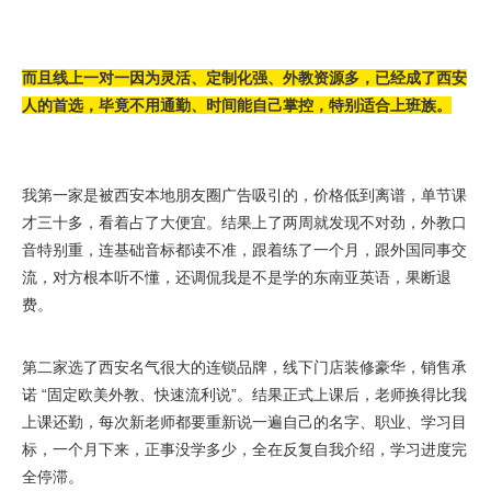
而且线上一对一因为灵活、定制化强、外教资源多，已经成了西安
人的首选，毕竟不用通勤、时间能自己掌控，特别适合上班族。
我第一家是被西安本地朋友圈广告吸引的，价格低到离谱，单节课
才三十多，看着占了大便宜。结果上了两周就发现不对劲，外教口
音特别重，连基础音标都读不准，跟着练了一个月，跟外国同事交
流，对方根本听不懂，还调侃我是不是学的东南亚英语，果断退
费。
第二家选了西安名气很大的连锁品牌，线下门店装修豪华，销售承
诺 “固定欧美外教、快速流利说”。结果正式上课后，老师换得比我
上课还勤，每次新老师都要重新说一遍自己的名字、职业、学习目
标，一个月下来，正事没学多少，全在反复自我介绍，学习进度完
全停滞。