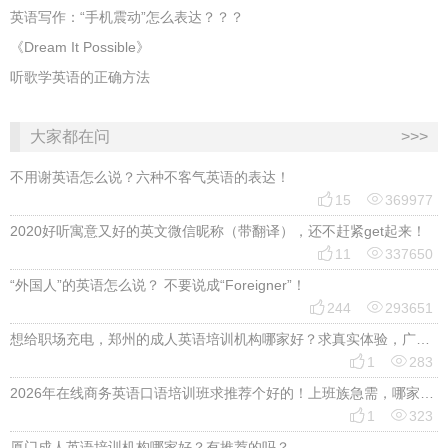
英语写作：“手机震动”怎么表达？？？
《Dream It Possible》
听歌学英语的正确方法
大家都在问
>>>
不用谢英语怎么说？六种不客气英语的表达！


15
369977
2020好听寓意又好的英文微信昵称（带翻译），还不赶紧get起来！


11
337650
“外国人”的英语怎么说？ 不要说成“Foreigner”！


244
293651
想给职场充电，郑州的成人英语培训机构哪家好？求真实体验，广告勿扰，感谢！


1
283
2026年在线商务英语口语培训班求推荐个好的！上班族急需，哪家好？


1
323
厦门成人英语培训机构哪家好？有推荐的吗？