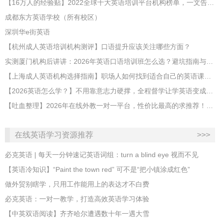
【16万人的经验贴】2022全球十大英语培训平台机构榜单，一文告诉你
成都东方英语学校（所有校区）
深圳华e街英语
【杭州成人英语培训机构测评】口语提升应该关注哪些方面？
实测厦门机构后讲讲：2026年英语口语培训班怎么选？避坑指南与高效学习新范式
【上海成人英语机构选择指南】职场人如何找到适合自己的英语课程？
【2026英语怎么学？】不用靠意志力硬撑，全程督学让学英语变成日常习惯
【吐血整理】2026年在线外教一对一平台，性价比最高的求推荐！哪家效果好？
在线英语学习资源推荐
>>>
必克英语 | 每天一分钟速记英语词组：turn a blind eye 视而不见
​【英语冷知识】“Paint the town red” 可不是“把小镇涂成红色”
做外贸别瞎学，只用工作能用上的表达才不白费
必克英语：一对一教学，打造高效英语学习体验
【中英双语阅读】齐齐哈尔遭遇数十年一遇大雪