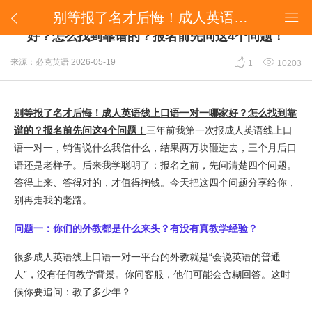
​别等报了名才后悔！成人英语线上口语一对一哪家好？怎么找到靠谱的？报名前先问这4个问题！


​别等报了名才后悔！成人英语线上口语一对一哪家
好？怎么找到靠谱的？报名前先问这4个问题！


来源：必克英语
2026-05-19
1
10203
别等报了名才后悔！成人英语线上口语一对一哪家好？怎么找到靠
谱的？报名前先问这4个问题！
三年前我第一次报成人英语线上口
语一对一，销售说什么我信什么，结果两万块砸进去，三个月后口
语还是老样子。后来我学聪明了：报名之前，先问清楚四个问题。
答得上来、答得对的，才值得掏钱。今天把这四个问题分享给你，
别再走我的老路。
问题一：你们的外教都是什么来头？有没有真教学经验？
很多成人英语线上口语一对一平台的外教就是“会说英语的普通
人”，没有任何教学背景。你问客服，他们可能会含糊回答。这时
候你要追问：教了多少年？