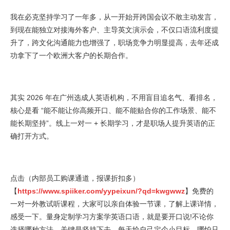
我在必克坚持学习了一年多，从一开始开跨国会议不敢主动发言，
到现在能独立对接海外客户、主导英文演示会，不仅口语流利度提
升了，跨文化沟通能力也增强了，职场竞争力明显提高，去年还成
功拿下了一个欧洲大客户的长期合作。
其实 2026 年在广州选成人英语机构，不用盲目追名气、看排名，
核心是看 “能不能让你高频开口、能不能贴合你的工作场景、能不
能长期坚持”。线上一对一 + 长期学习，才是职场人提升英语的正
确打开方式。
点击（内部员工购课通道，报课折扣多）
【
https://www.spiiker.com/yypeixun/?qd=kwgwwz
】免费的
一对一外教试听课程，大家可以亲自体验一节课，了解上课详情，
感受一下。量身定制学习方案学英语口语，就是要开口说!不论你
选择哪种方法，关键是坚持下去。每天给自己定个小目标，哪怕只