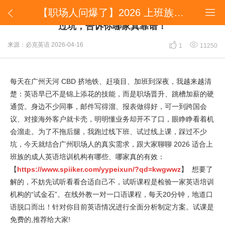
【职场人问爆了】2026 上班族学英语别瞎选！我踩过坑，告诉你哪家真靠谱！


【职场人问爆了】2026 上班族学英语别瞎选！我踩
过坑，告诉你哪家真靠谱！


来源：必克英语
2026-04-16
1
11250
每天在广州天河 CBD 挤地铁、赶项目、加班到深夜，我越来越清
楚：英语早已不是锦上添花的技能，而是职场晋升、跳槽加薪的硬
通货。身边不少同事，邮件写得溜、报表做得好，可一到跨国会
议、对接海外客户就卡壳，明明懂业务却开不了口，眼睁睁看着机
会溜走。为了不拖后腿，我跑过线下班、试过线上课，踩过不少
坑，今天就结合广州职场人的真实需求，跟大家聊聊 2026 适合上
班族的成人英语培训机构有哪些、哪家真的有效：
【
https://www.spiiker.com/yypeixun/?qd=kwgwwz
】 想要了
解的，不妨先试听看看合适自己不，试听课程是检验一家英语培训
机构的“试金石”。在线外教一对一口语课程，每天20分钟，地道口
语脱口而出！针对你目前英语情况进行全面分析制定方案。试课是
免费的,推荐给大家!