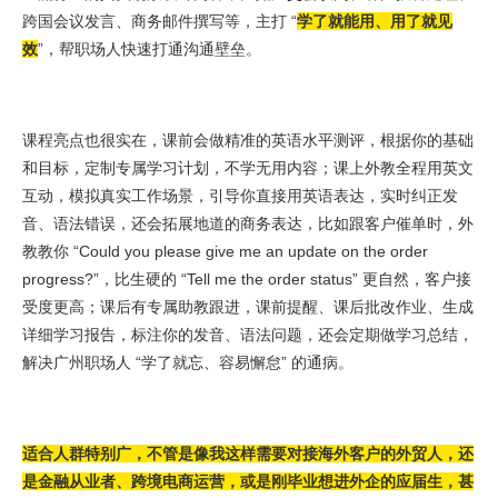
跨国会议发言、商务邮件撰写等，主打 “
学了就能用、用了就见
效
”，帮职场人快速打通沟通壁垒。
课程亮点也很实在，课前会做精准的英语水平测评，根据你的基础
和目标，定制专属学习计划，不学无用内容；课上外教全程用英文
互动，模拟真实工作场景，引导你直接用英语表达，实时纠正发
音、语法错误，还会拓展地道的商务表达，比如跟客户催单时，外
教教你 “Could you please give me an update on the order
progress?”，比生硬的 “Tell me the order status” 更自然，客户接
受度更高；课后有专属助教跟进，课前提醒、课后批改作业、生成
详细学习报告，标注你的发音、语法问题，还会定期做学习总结，
解决广州职场人 “学了就忘、容易懈怠” 的通病。
适合人群特别广，不管是像我这样需要对接海外客户的外贸人，还
是金融从业者、跨境电商运营，或是刚毕业想进外企的应届生，甚