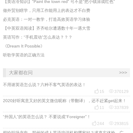
​【英语冷知识】“Paint the town red” 可不是“把小镇涂成红色”
做外贸别瞎学，只用工作能用上的表达才不白费
必克英语：一对一教学，打造高效英语学习体验
【中英双语阅读】齐齐哈尔遭遇数十年一遇大雪
英语写作：“手机震动”怎么表达？？？
《Dream It Possible》
听歌学英语的正确方法
大家都在问
>>>
不用谢英语怎么说？六种不客气英语的表达！


15
370129
2020好听寓意又好的英文微信昵称（带翻译），还不赶紧get起来！


11
337839
“外国人”的英语怎么说？ 不要说成“Foreigner”！


244
293815
想给职场充电，郑州的成人英语培训机构哪家好？求真实体验，广告勿扰，感谢！