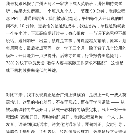
我最初跟风报了广州天河区一家线下成人英语班，满怀期待去试
听，结果大失所望。一个班八九个人，一节课 90 分钟，老师全程
念 PPT、讲通用语法，我们被动记笔记，平均每个人开口说的时
间不到 10 分钟。更要命的是通勤成本，我住番禺，单程通勤就要
一个多小时，下班高峰期赶过去，身心俱疲，一节课下来累得不想
说话。遇到加班、出差，缺课是常事，补课流程又繁琐，原本计划
每周两次，最后变成两周一次，学了三个月，除了背了几个没用的
模板，开口能力一点没提升。后来才知道，行业报告里也提到，
73% 的线下学员反馈 “教学内容与实际工作需求不匹配”，这也是
线下机构续费率偏低的关键。
对比下来，我才发现真正适合广州上班族的，是线上一对一成人英
语培训。这里的核心差异，不在于形式，而在于学习逻辑 —— 从
被动听课转向主动开口，从统一教材转向场景定制。线上一对一全
程围绕 “高频开口、即时纠错” 展开，老师全程聚焦你一个人，从
发音、语法到职场话术、跨文化沟通细节，逐句纠正、实时引导，
逼着你主动思考、主动表达，这种沉浸式练习，效率是线下大班课