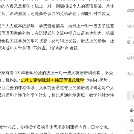
会的内容又反复学；线上一对一则能根据个人的英语基础、具体
发音、语法漏洞，还是商务谈判的英语表达，都能针对性攻克。
线下人力成本的影响，学费普遍偏高，而线上一对一省去了这些
“外
语母语国家的外教，在沉浸式的交流中提升口语表达能力。第四
能全程关注学员的学习状态，及时纠正发音、语法上的错误，还
厦门
成年人学英语 “不敢说、怕说错” 的难题。
成都
家有着 18 年教学经验的线上一对一成人英语培训机构，不受
，机构以 “
1 对 1 定制规划 + 纯正母语式教学
” 为核心优势，
业且完善的课程体系，入学前会通过专业的英语测评确定每个人
课老师和个性化的学习计划，相比普通的培训班，教学的针对性
必
在
的教学方式，会根据学员的具体需求定制课程内容，日常交流、
少