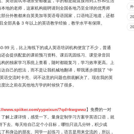
流、英语面试等场景全都覆盖，学的都是能直接用到工作和生活
外
海本地的老师，这家机构能聘请到全国各地乃至全球的优秀师
大部分外教都来自英美加等英语母语国家，口语纯正地道，还都
2
质，并且全部具备 3 年以上的英语教学经验，教学水平有保障。
2
0-99 元，比上海线下的成人英语培训机构便宜了不少，普通
构还会提供配套的课前预习资料、课后巩固练习、课堂录音回
机构的独家学习系统上查看，随时都能复习，学习效率更高。上
达自己的想法，而不是让我机械地翻译，帮我逐步摆脱了 “中
前英语交流时卡壳、词不达意的问题也彻底解决了。现在我的英
速度比之前在其他地方学的时候快了很多。
://www.spiiker.com/yypeixun/?qd=kwgwwz
】免费的一对
，了解上课详情，感受一下。量身定制学习方案学英语口语，就
持下去。每天给自己定个小目标，哪怕只说几分钟，积少成
忘了和身边的朋友、同学一起练习，语言是用来交流的，所以，