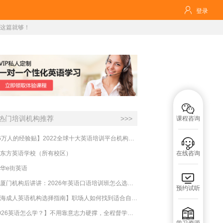

登录
看这篇就够！

热门培训机构推荐
>>>
课程咨询
【16万人的经验贴】2022全球十大英语培训平台机构榜单，一文告诉你

东方英语学校（所有校区）
在线咨询
华e街英语

实测厦门机构后讲讲：2026年英语口语培训班怎么选？避坑指南与高效学习新范式
预约试听
【上海成人英语机构选择指南】职场人如何找到适合自己的英语课程？

【2026英语怎么学？】不用靠意志力硬撑，全程督学让学英语变成日常习惯