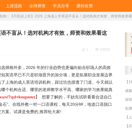
上课流程
全球师资
学员分享
课程收费
机构
>
【不耽误上班】2026 上海成人学英语不盲从！选对机构才有效，师资和效果
学英语不盲从！选对机构才有效，师资和效果看这

1

12531
选择格外多，2026 年的行业趋势也更偏向贴合职场人的高效
深知英语早已不只是职场晋升的加分项，更是拓展职业发展边界
选了上海的成人英语培训机构，踩过坑也摸透了门道。今天就以
选哪个机构合适、哪里的老师教学水平高、哪家的学习效果能真
成都
eixun/?qd=kwgwwz
】 想要了解的，不妨先试听看看合适自己
深圳
金石”。在线外教一对一口语课程，每天20分钟，地道口语脱口
方案。试课是免费的,推荐给大家!