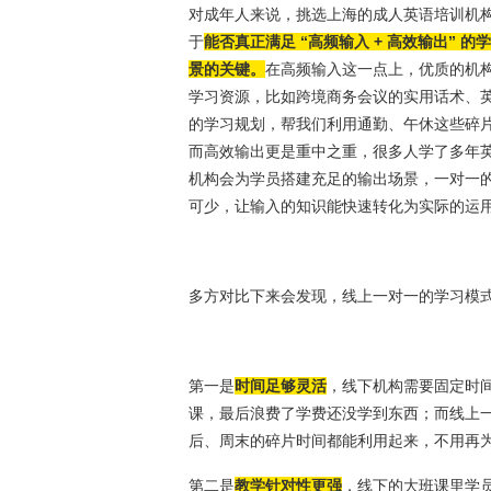
对成年人来说，挑选上海的成人英语培训机
于
能否真正满足 “高频输入 + 高效输出” 
景的关键。
在高频输入这一点上，优质的机
学习资源，比如跨境商务会议的实用话术、
的学习规划，帮我们利用通勤、午休这些碎
而高效输出更是重中之重，很多人学了多年英
机构会为学员搭建充足的输出场景，一对一
可少，让输入的知识能快速转化为实际的运
多方对比下来会发现，线上一对一的学习模
第一是
时间足够灵活
，线下机构需要固定时
课，最后浪费了学费还没学到东西；而线上
后、周末的碎片时间都能利用起来，不用再
第二是
教学针对性更强
，线下的大班课里学