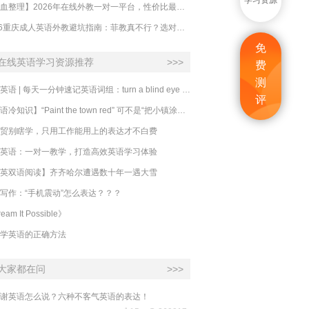
学习资源
【吐血整理】2026年在线外教一对一平台，性价比最高的求推荐！哪家效果好？
2026重庆成人英语外教避坑指南：菲教真不行？选对系统比国籍重要100倍！
免
在线英语学习资源推荐
>>>
费
测
必克英语 | 每天一分钟速记英语词组：turn a blind eye 视而不见
评
​【英语冷知识】“Paint the town red” 可不是“把小镇涂成红色”
贸别瞎学，只用工作能用上的表达才不白费
英语：一对一教学，打造高效英语学习体验
英双语阅读】齐齐哈尔遭遇数十年一遇大雪
写作：“手机震动”怎么表达？？？
eam It Possible》
学英语的正确方法
大家都在问
>>>
谢英语怎么说？六种不客气英语的表达！