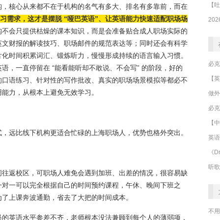
构，核心从来都不在于机构的名气有多大、排名有多靠前，而在
的学习需求，这才是摆脱 “哑巴英语”、让英语能力快速适配职场场
构不会只提供枯燥的课本知识，而是会准备贴合成人职场实际的
英文财报的解读技巧、职场邮件的规范表达等；同时还会有科学
片化时间积累词汇、锻炼听力，慢慢形成持续的语言输入习惯。
语，一直停留在 “能看能听却不敢说、不会写” 的阶段，好的
的口语练习、针对性的写作批改、真实的职场场景模拟等都必不
用能力，从根本上避免无效学习。
做外
必克
【中
式，远比线下机构更适合忙碌的上海职场人，优势也格外突出。
英语
《Dr
听歌
间往返校区，可职场人难免会遇到加班、出差的情况，很容易缺
一对一可以完全根据自己的时间预约课程，午休、晚间下班之
为了上课奔波通勤，省去了大把的时间成本。
不用
员的英语水平参差不齐，老师根本没法兼顾到每个人的薄弱项，