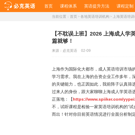
首页
课程体系
英语提升方法
课程定制
当前位置：
首页
>
各地英语培训机构
>
上海英语培训
【不耽误上班】2026 上海成人
篇就够！
来源：
必克英语
02-09
上海作为国际化大都市，成人英语培训市场的
学习需求。我在上海的合资企业工作多年，
的关键能力，也正因如此，我前阵子认真筛
过来人的身份，跟大家聊聊上海成人学英语
正落地：【
https://www.spiiker.com/yyp
不，试听课程是检验一家英语培训机构的“试
而出！针对你目前英语情况进行全面分析制定