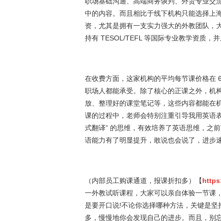
职场基础沟通、高端商务谈判、外贸专业交
中的内容。而且相比于线下机构只能选择上
资，尤其是拥有一支实力强大的外教团队，
持有 TESOL/TEFL 等国际专业教学资
在收费方面，这家机构的平均每节课价格在 6
职场人都能承受。除了核心的正课之外，机
放、整理好的课堂笔记等，这些内容都能在
课的过程中，老师会特别注重引导我用英语表
式翻译” 的思维，有效培养了英语思维，之
语能力有了明显提升，敢说也会说了，进步
（内部员工购课通道，报课折扣多）【
https
一外教试听课程，大家可以亲自体验一节课
是要开口说!不论你选择哪种方法，关键是坚
多，慢慢地你会发现自己的进步。而且，别