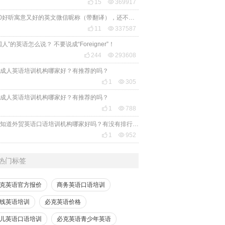

15

369917
2020好听寓意又好的英文微信昵称（带翻译），还不赶紧get起来！

11

337587
国人”的英语怎么说？ 不要说成“Foreigner”！

244

293608
成人英语培训机构哪家好？有推荐的吗？

1

305
成人英语培训机构哪家好？有推荐的吗？

1

788
有人知道外贸英语口语培训机构哪家好吗？有没有排行榜参考一下？最好说下费用

1

952
热门标签
克英语官方报价
商务英语口语培训
线英语培训
必克英语价格
儿英语口语培训
必克英语青少年英语